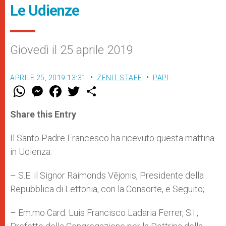
Le Udienze
Giovedì il 25 aprile 2019
APRILE 25, 2019 13:31
ZENIT STAFF
PAPI
W
M
F
T
S
h
e
a
w
h
a
s
c
i
a
t
s
e
t
r
Share this Entry
s
e
b
t
e
A
n
o
e
p
g
o
r
Il Santo Padre Francesco ha ricevuto questa mattina
p
e
k
in Udienza:
r
– S.E. il Signor Raimonds Vējonis, Presidente della
Repubblica di Lettonia, con la Consorte, e Seguito;
– Em.mo Card. Luis Francisco Ladaria Ferrer, S.I.,