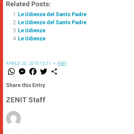
Related Posts:
Le Udienze del Santo Padre
Le Udienze del Santo Padre
Le Udienze
Le Udienze
APRILE 25, 2019 13:31
PAPI
W
M
F
T
S
h
e
a
w
h
a
s
c
i
a
t
s
e
t
r
Share this Entry
s
e
b
t
e
A
n
o
e
p
g
o
r
ZENIT Staff
p
e
k
r