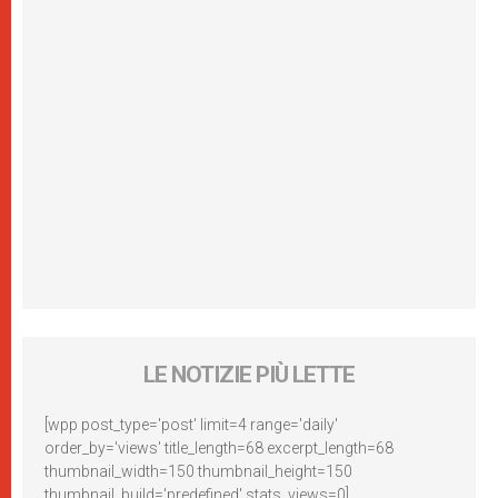
LE NOTIZIE PIÙ LETTE
[wpp post_type='post' limit=4 range='daily'
order_by='views' title_length=68 excerpt_length=68
thumbnail_width=150 thumbnail_height=150
thumbnail_build='predefined' stats_views=0]