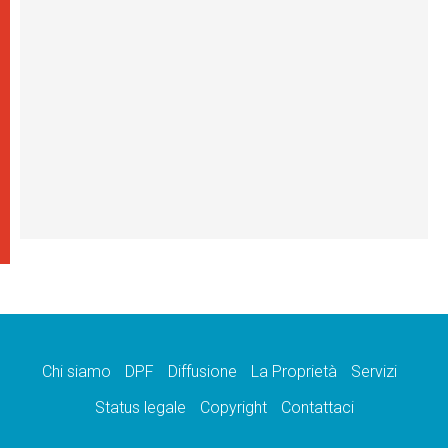
Chi siamo
DPF
Diffusione
La Proprietà
Servizi
Status legale
Copyright
Contattaci