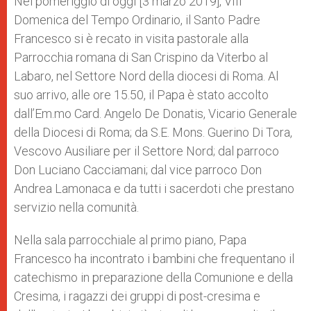
Nel pomeriggio di oggi [3 marzo 2019], VIII
p
e
k
Domenica del Tempo Ordinario, il Santo Padre
r
Francesco si è recato in visita pastorale alla
Parrocchia romana di San Crispino da Viterbo al
Labaro, nel Settore Nord della diocesi di Roma. Al
suo arrivo, alle ore 15.50, il Papa è stato accolto
dall’Em.mo Card. Angelo De Donatis, Vicario Generale
della Diocesi di Roma; da S.E. Mons. Guerino Di Tora,
Vescovo Ausiliare per il Settore Nord; dal parroco
Don Luciano Cacciamani; dal vice parroco Don
Andrea Lamonaca e da tutti i sacerdoti che prestano
servizio nella comunità.
Nella sala parrocchiale al primo piano, Papa
Francesco ha incontrato i bambini che frequentano il
catechismo in preparazione della Comunione e della
Cresima, i ragazzi dei gruppi di post-cresima e