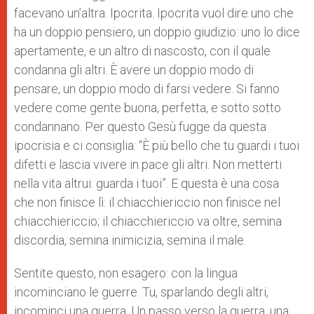
facevano un’altra. Ipocrita. Ipocrita vuol dire uno che
ha un doppio pensiero, un doppio giudizio: uno lo dice
apertamente, e un altro di nascosto, con il quale
condanna gli altri. È avere un doppio modo di
pensare, un doppio modo di farsi vedere. Si fanno
vedere come gente buona, perfetta, e sotto sotto
condannano. Per questo Gesù fugge da questa
ipocrisia e ci consiglia: “È più bello che tu guardi i tuoi
difetti e lascia vivere in pace gli altri. Non metterti
nella vita altrui: guarda i tuoi”. E questa è una cosa
che non finisce lì: il chiacchiericcio non finisce nel
chiacchiericcio; il chiacchiericcio va oltre, semina
discordia, semina inimicizia, semina il male.
Sentite questo, non esagero: con la lingua
incominciano le guerre. Tu, sparlando degli altri,
incominci una guerra. Un passo verso la guerra, una