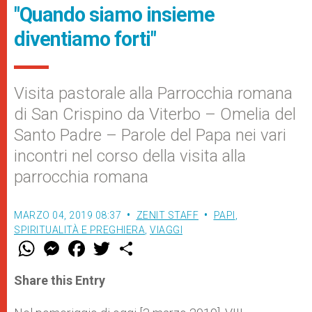
"Quando siamo insieme
diventiamo forti"
Visita pastorale alla Parrocchia romana
di San Crispino da Viterbo – Omelia del
Santo Padre – Parole del Papa nei vari
incontri nel corso della visita alla
parrocchia romana
MARZO 04, 2019 08:37
ZENIT STAFF
PAPI
,
SPIRITUALITÀ E PREGHIERA
,
VIAGGI
W
M
F
T
S
h
e
a
w
h
a
s
c
i
a
t
s
e
t
r
Share this Entry
s
e
b
t
e
A
n
o
e
p
g
o
r