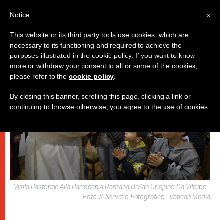
IT
Notice
x
This website or its third party tools use cookies, which are
necessary to its functioning and required to achieve the
,
,
PAPI
SPIRITUALITÀ E PREGHIERA
VIAGGI
purposes illustrated in the cookie policy. If you want to know
more or withdraw your consent to all or some of the cookies,
please refer to the
cookie policy
.
By closing this banner, scrolling this page, clicking a link or
continuing to browse otherwise, you agree to the use of cookies.
Visita Pastorale Alla Parrocchia Romana Di San Crispino Da Viterbo -
Foto © Servizio Fotografico - Vatican Media