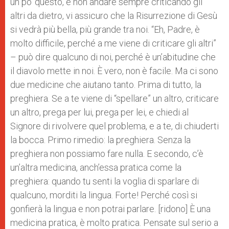
un po’ questo, e non andare sempre criticando gli
altri da dietro, vi assicuro che la Risurrezione di Gesù
si vedrà più bella, più grande tra noi. “Eh, Padre, è
molto difficile, perché a me viene di criticare gli altri”
– può dire qualcuno di noi, perché è un’abitudine che
il diavolo mette in noi. È vero, non è facile. Ma ci sono
due medicine che aiutano tanto. Prima di tutto, la
preghiera. Se a te viene di “spellare” un altro, criticare
un altro, prega per lui, prega per lei, e chiedi al
Signore di rivolvere quel problema, e a te, di chiuderti
la bocca. Primo rimedio: la preghiera. Senza la
preghiera non possiamo fare nulla. E secondo, c’è
un’altra medicina, anch’essa pratica come la
preghiera: quando tu senti la voglia di sparlare di
qualcuno, morditi la lingua. Forte! Perché così si
gonfierà la lingua e non potrai parlare. [ridono] È una
medicina pratica, è molto pratica. Pensate sul serio a