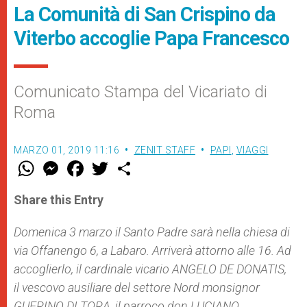
La Comunità di San Crispino da
Viterbo accoglie Papa Francesco
Comunicato Stampa del Vicariato di
Roma
MARZO 01, 2019 11:16
ZENIT STAFF
PAPI
,
VIAGGI
W
M
F
T
S
h
e
a
w
h
a
s
c
i
a
t
s
e
t
r
Share this Entry
s
e
b
t
e
A
n
o
e
p
g
o
r
Domenica 3 marzo il Santo Padre sarà nella chiesa di
p
e
k
via Offanengo 6, a Labaro. Arriverà attorno alle 16. Ad
r
accoglierlo, il cardinale vicario ANGELO DE DONATIS,
il vescovo ausiliare del settore Nord monsignor
GUERINO DI TORA, il parroco don LUCIANO