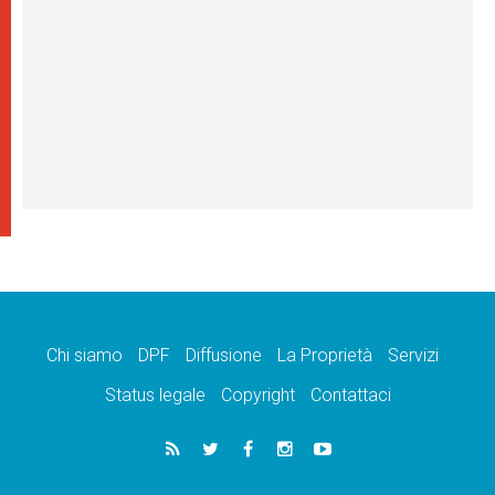
Chi siamo
DPF
Diffusione
La Proprietà
Servizi
Status legale
Copyright
Contattaci