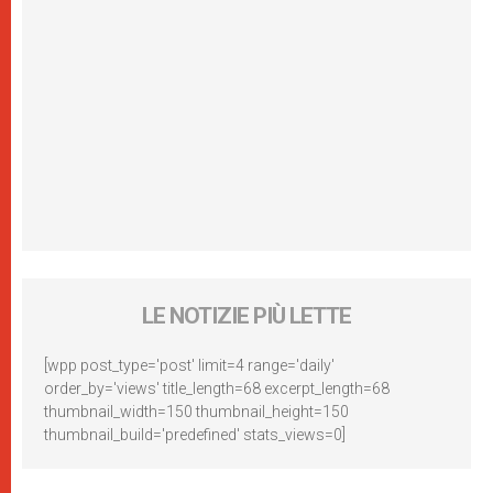
LE NOTIZIE PIÙ LETTE
[wpp post_type='post' limit=4 range='daily'
order_by='views' title_length=68 excerpt_length=68
thumbnail_width=150 thumbnail_height=150
thumbnail_build='predefined' stats_views=0]