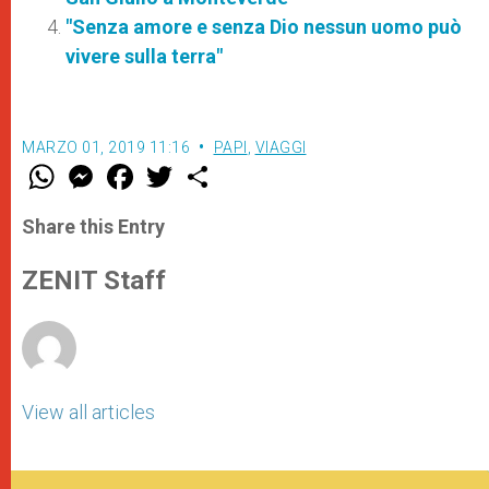
"Senza amore e senza Dio nessun uomo può
vivere sulla terra"
MARZO 01, 2019 11:16
PAPI
,
VIAGGI
W
M
F
T
S
h
e
a
w
h
a
s
c
i
a
t
s
e
t
r
Share this Entry
s
e
b
t
e
A
n
o
e
p
g
o
r
ZENIT Staff
p
e
k
r
View all articles