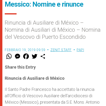
Messico: Nomine e rinunce
Rinuncia di Ausiliare di México –
Nomina di Ausiliari di México – Nomina
del Vescovo di Puerto Escondido
FEBBRAIO 19, 2019 09:59
ZENIT STAFF
PAPI
W
M
F
T
S
h
e
a
w
h
a
s
c
i
a
t
s
e
t
r
Share this Entry
s
e
b
t
e
A
n
o
e
p
g
o
r
Rinuncia di Ausiliare di México
p
e
k
r
Il Santo Padre Francesco ha accettato la rinuncia
all’Officio di Vescovo Ausiliare dell’arcidiocesi di
México (Messico), presentata da S.E. Mons. Antonio