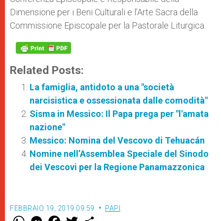
Dimensione per i Beni Culturali e l’Arte Sacra della
Commissione Episcopale per la Pastorale Liturgica.
Related Posts:
La famiglia, antidoto a una "società
narcisistica e ossessionata dalle comodità"
Sisma in Messico: Il Papa prega per "l'amata
nazione"
Messico: Nomina del Vescovo di Tehuacán
Nomine nell’Assemblea Speciale del Sinodo
dei Vescovi per la Regione Panamazzonica
FEBBRAIO 19, 2019 09:59
PAPI
W
M
F
T
S