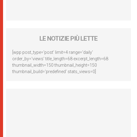
LE NOTIZIE PIÙ LETTE
[wpp post_type='post' limit=4 range='daily'
order_by='views' title_length=68 excerpt_length=68
thumbnail_width=150 thumbnail_height=150
thumbnail_build='predefined' stats_views=0]