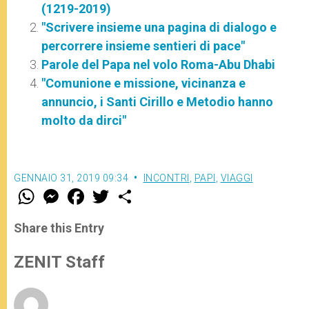
(1219-2019)
"Scrivere insieme una pagina di dialogo e
percorrere insieme sentieri di pace"
Parole del Papa nel volo Roma-Abu Dhabi
"Comunione e missione, vicinanza e
annuncio, i Santi Cirillo e Metodio hanno
molto da dirci"
GENNAIO 31, 2019 09:34
INCONTRI
,
PAPI
,
VIAGGI
W
M
F
T
S
h
e
a
w
h
a
s
c
i
a
t
s
e
t
r
Share this Entry
s
e
b
t
e
A
n
o
e
p
g
o
r
ZENIT Staff
p
e
k
r