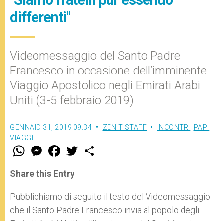
differenti"
Videomessaggio del Santo Padre
Francesco in occasione dell’imminente
Viaggio Apostolico negli Emirati Arabi
Uniti (3-5 febbraio 2019)
GENNAIO 31, 2019 09:34
ZENIT STAFF
INCONTRI
,
PAPI
,
VIAGGI
W
M
F
T
S
h
e
a
w
h
a
s
c
i
a
t
s
e
t
r
Share this Entry
s
e
b
t
e
A
n
o
e
p
g
o
r
Pubblichiamo di seguito il testo del Videomessaggio
p
e
k
che il Santo Padre Francesco invia al popolo degli
r