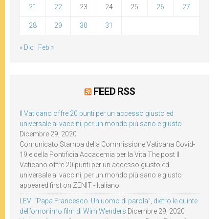
21
22
23
24
25
26
27
28
29
30
31
« Dic
Feb »
FEED RSS
Il Vaticano offre 20 punti per un accesso giusto ed
universale ai vaccini, per un mondo più sano e giusto
Dicembre 29, 2020
Comunicato Stampa della Commissione Vaticana Covid-
19 e della Pontificia Accademia per la Vita The post Il
Vaticano offre 20 punti per un accesso giusto ed
universale ai vaccini, per un mondo più sano e giusto
appeared first on ZENIT - Italiano.
LEV: “Papa Francesco. Un uomo di parola”, dietro le quinte
dell’omonimo film di Wim Wenders
Dicembre 29, 2020