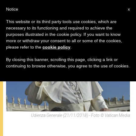
IT
Notice
x
This website or its third party tools use cookies, which are
necessary to its functioning and required to achieve the
,
,
INCONTRI
PAPI
VIAGGI
purposes illustrated in the cookie policy. If you want to know
more or withdraw your consent to all or some of the cookies,
please refer to the
cookie policy
.
By closing this banner, scrolling this page, clicking a link or
continuing to browse otherwise, you agree to the use of cookies.
Udienza Generale (21/11/2018) - Foto © Vatican Media