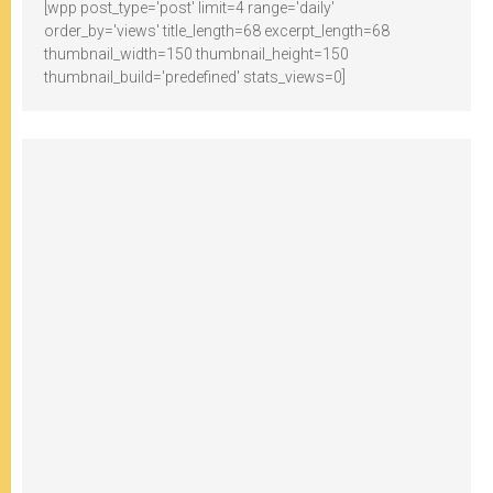
[wpp post_type='post' limit=4 range='daily'
order_by='views' title_length=68 excerpt_length=68
thumbnail_width=150 thumbnail_height=150
thumbnail_build='predefined' stats_views=0]