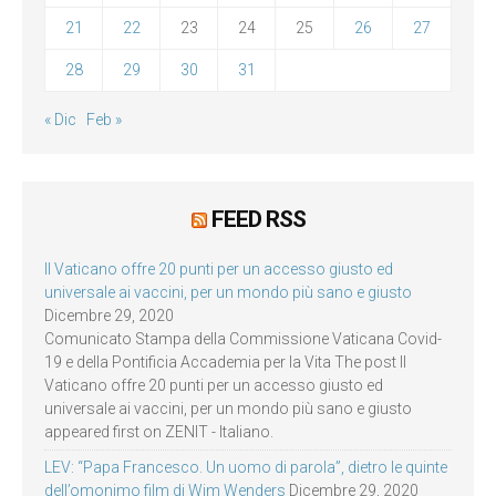
21
22
23
24
25
26
27
28
29
30
31
« Dic
Feb »
FEED RSS
Il Vaticano offre 20 punti per un accesso giusto ed
universale ai vaccini, per un mondo più sano e giusto
Dicembre 29, 2020
Comunicato Stampa della Commissione Vaticana Covid-
19 e della Pontificia Accademia per la Vita The post Il
Vaticano offre 20 punti per un accesso giusto ed
universale ai vaccini, per un mondo più sano e giusto
appeared first on ZENIT - Italiano.
LEV: “Papa Francesco. Un uomo di parola”, dietro le quinte
dell’omonimo film di Wim Wenders
Dicembre 29, 2020