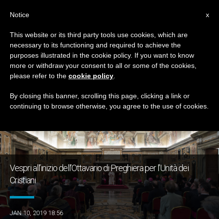
IT
Notice
x
This website or its third party tools use cookies, which are
necessary to its functioning and required to achieve the
GIORNO
purposes illustrated in the cookie policy. If you want to know
Gennaio 10th, 2019
more or withdraw your consent to all or some of the cookies,
please refer to the
cookie policy
.
By closing this banner, scrolling this page, clicking a link or
continuing to browse otherwise, you agree to the use of cookies.
ULTIME NOTIZIE
Vespri all’inizio dell’Ottavario di Preghiera per l’Unità dei
Cristiani
JAN 10, 2019 18:56