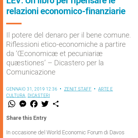
LEV: Un libro per ripensare le
relazioni economico-finanziarie
Il potere del denaro per il bene comune.
Riflessioni etico-economiche a partire
da ‘Œconomicæ et pecuniariæ
quæstiones’ – Dicastero per la
Comunicazione
GENNAIO 31, 2019 12:36
ZENIT STAFF
ARTE E
CULTURA
,
DICASTERI
W
M
F
T
S
h
e
a
w
h
a
s
c
i
a
t
s
e
t
r
Share this Entry
s
e
b
t
e
A
n
o
e
p
g
o
r
In occasione del World Economic Forum di Davos
p
e
k