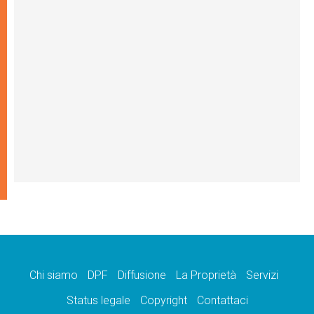
Chi siamo
DPF
Diffusione
La Proprietà
Servizi
Status legale
Copyright
Contattaci