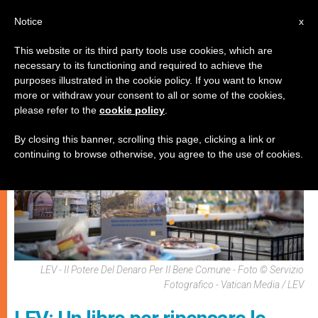
IT
Notice
x
This website or its third party tools use cookies, which are
necessary to its functioning and required to achieve the
,
ARTE E CULTURA
DICASTERI
purposes illustrated in the cookie policy. If you want to know
more or withdraw your consent to all or some of the cookies,
please refer to the
cookie policy
.
By closing this banner, scrolling this page, clicking a link or
continuing to browse otherwise, you agree to the use of cookies.
LEV - Il Potere Del Denaro Per Il Bene Comune - Foto © Servizio
Fotografico - Vatican Media / LEV