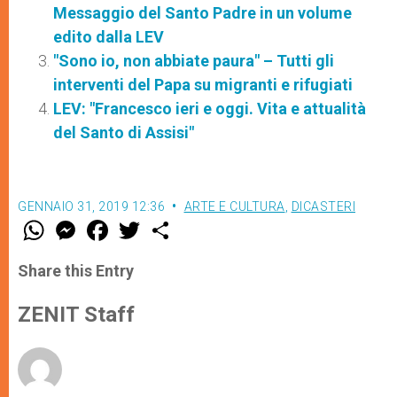
Messaggio del Santo Padre in un volume
edito dalla LEV
"Sono io, non abbiate paura" – Tutti gli
interventi del Papa su migranti e rifugiati
LEV: "Francesco ieri e oggi. Vita e attualità
del Santo di Assisi"
GENNAIO 31, 2019 12:36
ARTE E CULTURA
,
DICASTERI
W
M
F
T
S
h
e
a
w
h
a
s
c
i
a
t
s
e
t
r
Share this Entry
s
e
b
t
e
A
n
o
e
p
g
o
r
ZENIT Staff
p
e
k
r