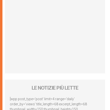
LE NOTIZIE PIÙ LETTE
[wpp post_type='post' limit=4 range='daily'
order_by='views' title_length=68 excerpt_length=68
thumbnail_width=150 thumbnail_height=150