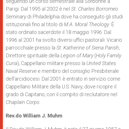
seguendo un corso semestrale alla Sorbonne a
Parigi. Dal 1995 al 2002 è nel
St. Charles Borromeo
Seminary
di Philadelphia dove ha conseguito gli studi
istituzionali fino al titolo di
M.A. Moral Theology
. È
stato ordinato sacerdote il 18 maggio 1996. Dal
1996 al 2001 ha svolto diversi uffici pastorali: Vicario
parrocchiale presso la
St. Katherine of Siena Parish
,
Direttore spirituale della
Legion of Mary
(
Holy Family
Curia
), Cappellano militare presso la
United States
Naval Reserve
e membro del consiglio Presbiterale
dell’arcidiocesi. Dal 2001 è entrato in servizio come
Cappellano Militare della U.S. Navy, dove ricopre il
grado di Capitano, con il compito di reclutatore nel
Chaplain Corps
.
Rev.do William J. Muhm