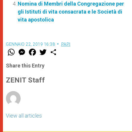
Nomina di Membri della Congregazione per
gli Istituti di vita consacrata e le Società di
vita apostolica
GENNAIO 22, 2019 16:38
PAPI
W
M
F
T
S
h
e
a
w
h
a
s
c
i
a
t
s
e
t
r
Share this Entry
s
e
b
t
e
A
n
o
e
p
g
o
r
ZENIT Staff
p
e
k
r
View all articles