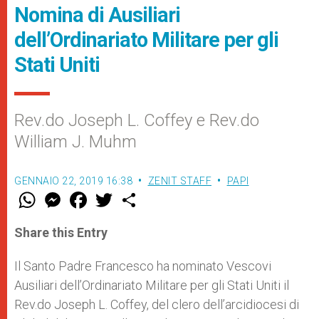
Nomina di Ausiliari
dell’Ordinariato Militare per gli
Stati Uniti
Rev.do Joseph L. Coffey e Rev.do
William J. Muhm
GENNAIO 22, 2019 16:38
ZENIT STAFF
PAPI
W
M
F
T
S
h
e
a
w
h
a
s
c
i
a
t
s
e
t
r
Share this Entry
s
e
b
t
e
A
n
o
e
p
g
o
r
Il Santo Padre Francesco ha nominato Vescovi
p
e
k
Ausiliari dell’Ordinariato Militare per gli Stati Uniti il
r
Rev.do Joseph L. Coffey, del clero dell’arcidiocesi di