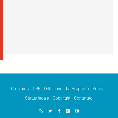
Chi siamo
DPF
Diffusione
La Proprietà
Servizi
Status legale
Copyright
Contattaci