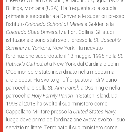
Il Rev.do William J. Muhm, è nato il 27 giugno 1957 a
Billings, Montana (USA). Ha frequentato la scuola
primaria e secondaria a Denver e le superiori presso
l’istituto
Colorado School of Mines
a Golden e la
Colorado State University
a Fort Collins. Gli studi
istituzionale sono stati svolti presso la
St. Joseph’s
Seminary
a Yonkers, New York. Ha ricevuto
l’ordinazione sacerdotale il 13 maggio 1995 nella
St.
Patrick’s Cathedral
a New York, dal Cardinale John
O’Connor ed è stato incardinato nella medesima
arcidiocesi. Ha svolto gli uffici pastorali di Vicario
parrocchiale della
St. Ann Parish
a Ossining e nella
parrocchia
Holy Family Parish
in Staten Island. Dal
1998 al 2018 ha svolto il suo ministero come
Cappellano Militare presso la
United States Navy
,
luogo dove prima dell’ordinazione aveva svolto il suo
servizio militare. Terminato il suo ministero come