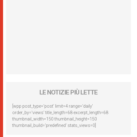
LE NOTIZIE PIÙ LETTE
[wpp post_type='post' limit=4 range='daily'
order_by='views' title_length=68 excerpt_length=68
thumbnail_width=150 thumbnail_height=150
thumbnail_build='predefined' stats_views=0]