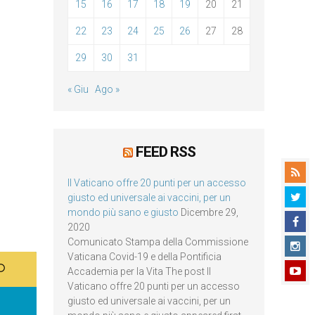
15
16
17
18
19
20
21
22
23
24
25
26
27
28
29
30
31
« Giu
Ago »
FEED RSS
Il Vaticano offre 20 punti per un accesso
giusto ed universale ai vaccini, per un
mondo più sano e giusto
Dicembre 29,
2020
Comunicato Stampa della Commissione
Vaticana Covid-19 e della Pontificia
Accademia per la Vita The post Il
Vaticano offre 20 punti per un accesso
giusto ed universale ai vaccini, per un