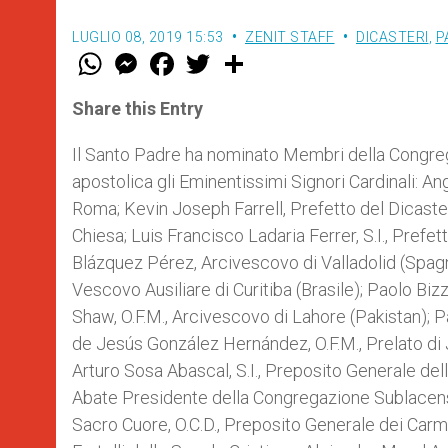
LUGLIO 08, 2019 15:53
ZENIT STAFF
DICASTERI
,
P
W
M
F
T
S
h
e
a
w
h
a
s
c
i
a
t
s
e
t
r
Share this Entry
s
e
b
t
e
A
n
o
e
p
g
o
r
Il Santo Padre ha nominato Membri della Congregazi
p
e
k
apostolica gli Eminentissimi Signori Cardinali: An
r
Roma; Kevin Joseph Farrell, Prefetto del Dicaster
Chiesa; Luis Francisco Ladaria Ferrer, S.I., Prefe
Blázquez Pérez, Arcivescovo di Valladolid (Spagna
Vescovo Ausiliare di Curitiba (Brasile); Paolo Bizz
Shaw, O.F.M., Arcivescovo di Lahore (Pakistan); P
de Jesús González Hernández, O.F.M., Prelato di 
Arturo Sosa Abascal, S.I., Preposito Generale de
Abate Presidente della Congregazione Sublacense
Sacro Cuore, O.C.D., Preposito Generale dei Carmel