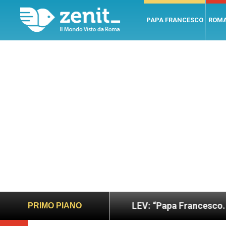
PAPA FRANCESCO
ROM
e giusto
LEV: “Papa Francesco. Un uomo di paro
PRIMO PIANO