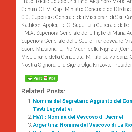
Fratelli delle Scuole Cristiane; Alejandro Moral An
Genuin, O.F.M. Cap., Ministro Generale dell’Ordin
C.S., Superiore Generale dei Missionari di San Ca
Kathleen Appler, F.d.C., Superiora Generale delle 
F.M.A., Superiora Generale delle Figlie di Maria A
Superiora Generale delle Suore Francescane Missi
Suore Missionarie, Pie Madri della Nigrizia (Com
Missionarie della Consolata; M. Rita Calvo Sanz, 
Nostra Signora; e la Sig.na Olga Krizova, Preside
Related Posts:
Nomina del Segretario Aggiunto del Consi
Testi Legislativi
Haïti: Nomina del Vescovo di Jacmel
Argentina: Nomina del Vescovo di La Rio