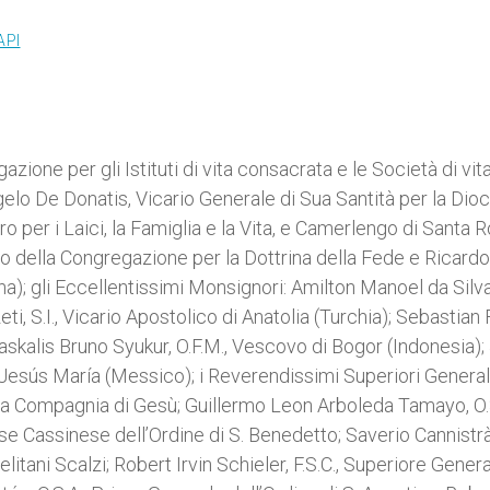
API
one per gli Istituti di vita consacrata e le Società di vit
gelo De Donatis, Vicario Generale di Sua Santità per la Dioc
o per i Laici, la Famiglia e la Vita, e Camerlengo di Santa
tto della Congregazione per la Dottrina della Fede e Ricardo
); gli Eccellentissimi Monsignori: Amilton Manoel da Silva,
eti, S.I., Vicario Apostolico di Anatolia (Turchia); Sebastian
askalis Bruno Syukur, O.F.M., Vescovo di Bogor (Indonesia);
Jesús María (Messico); i Reverendissimi Superiori Generali
lla Compagnia di Gesù; Guillermo Leon Arboleda Tamayo, O.S
 Cassinese dell’Ordine di S. Benedetto; Saverio Cannistrà
itani Scalzi; Robert Irvin Schieler, F.S.C., Superiore Genera