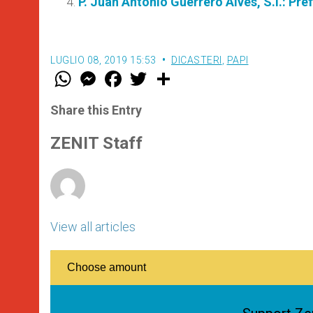
P. Juan Antonio Guerrero Alves, S.I.: Pr
LUGLIO 08, 2019 15:53
DICASTERI
,
PAPI
W
M
F
T
S
h
e
a
w
h
a
s
c
i
a
t
s
e
t
r
Share this Entry
s
e
b
t
e
A
n
o
e
p
g
o
r
ZENIT Staff
p
e
k
r
View all articles