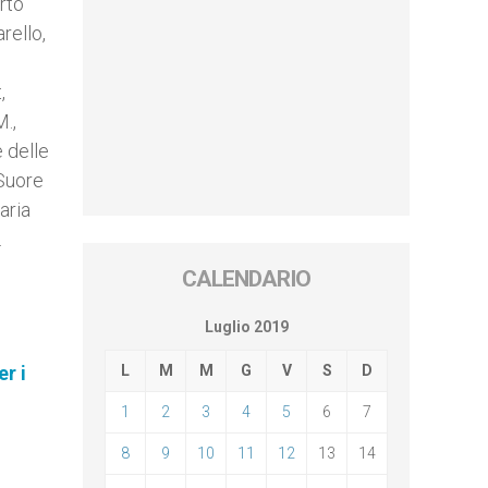
rto
rello,
,
M.,
 delle
 Suore
aria
.
CALENDARIO
Luglio 2019
r i
L
M
M
G
V
S
D
1
2
3
4
5
6
7
8
9
10
11
12
13
14