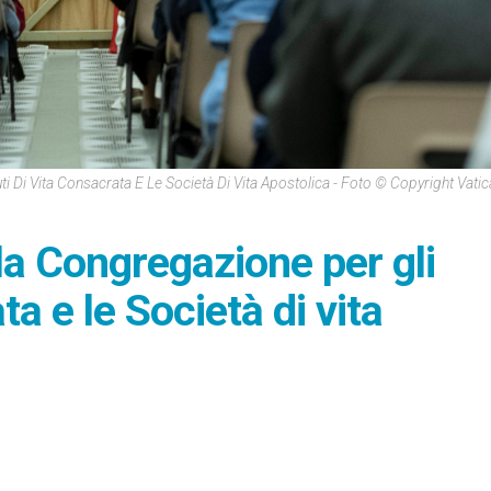
tuti Di Vita Consacrata E Le Società Di Vita Apostolica - Foto © Copyright Vat
a Congregazione per gli
ata e le Società di vita