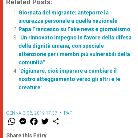
Related Posts:
Giornata del migrante: anteporre la
sicurezza personale a quella nazionale
Papa Francesco su Fake news e giornalismo
"Un rinnovato impegno in favore della difesa
della dignità umana, con speciale
attenzione per i membri più vulnerabili della
comunità"
"Digiunare, cioè imparare a cambiare il
nostro atteggiamento verso gli altri e le
creature"
GENNAIO 08, 2019 17:37
PAPI
W
M
F
T
S
h
e
a
w
h
a
s
c
i
a
t
s
e
t
r
Share this Entry