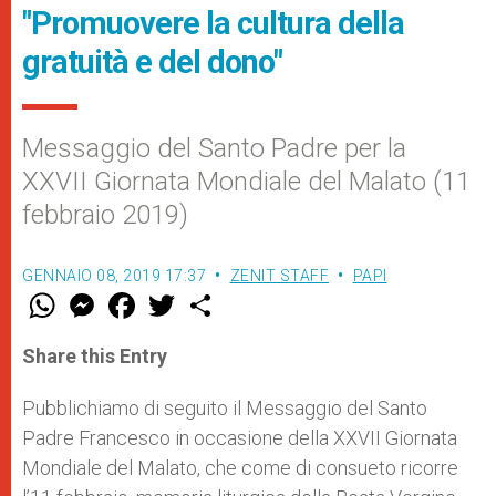
"Promuovere la cultura della
gratuità e del dono"
Messaggio del Santo Padre per la
XXVII Giornata Mondiale del Malato (11
febbraio 2019)
GENNAIO 08, 2019 17:37
ZENIT STAFF
PAPI
W
M
F
T
S
h
e
a
w
h
a
s
c
i
a
t
s
e
t
r
Share this Entry
s
e
b
t
e
A
n
o
e
p
g
o
r
Pubblichiamo di seguito il Messaggio del Santo
p
e
k
Padre Francesco in occasione della XXVII Giornata
r
Mondiale del Malato, che come di consueto ricorre