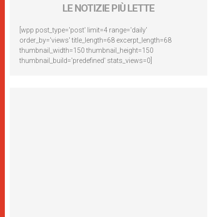
LE NOTIZIE PIÙ LETTE
[wpp post_type='post' limit=4 range='daily'
order_by='views' title_length=68 excerpt_length=68
thumbnail_width=150 thumbnail_height=150
thumbnail_build='predefined' stats_views=0]