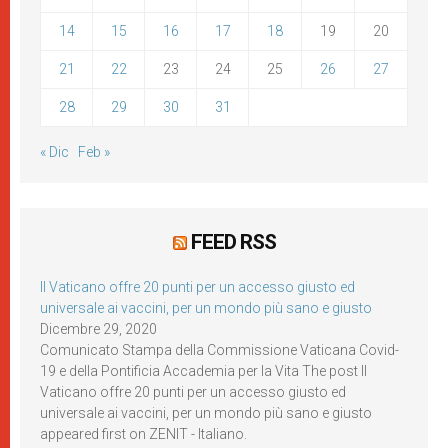
14
15
16
17
18
19
20
21
22
23
24
25
26
27
28
29
30
31
« Dic
Feb »
FEED RSS
Il Vaticano offre 20 punti per un accesso giusto ed
universale ai vaccini, per un mondo più sano e giusto
Dicembre 29, 2020
Comunicato Stampa della Commissione Vaticana Covid-
19 e della Pontificia Accademia per la Vita The post Il
Vaticano offre 20 punti per un accesso giusto ed
universale ai vaccini, per un mondo più sano e giusto
appeared first on ZENIT - Italiano.