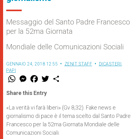
Messaggio del Santo Padre Francesco
per la 52ma Giornata
Mondiale delle Comunicazioni Sociali
GENNAIO 24, 2018 12:55
ZENIT STAFF
DICASTERI
,
PAPI
W
M
F
T
S
h
e
a
w
h
a
s
c
i
a
t
s
e
t
r
Share this Entry
s
e
b
t
e
A
n
o
e
p
g
o
r
«La verità vi farà liberi» (Gv 8,32). Fake news e
p
e
k
giornalismo di pace è il tema scelto dal Santo Padre
r
Francesco per la 52ma Giornata Mondiale delle
Comunicazioni Sociali.