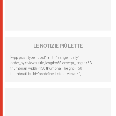
LE NOTIZIE PIÙ LETTE
[wpp post_type='post' limit=4 range='daily'
order_by='views' title_length=68 excerpt_length=68
thumbnail_width=150 thumbnail_height=150
thumbnail_build='predefined' stats_views=0]