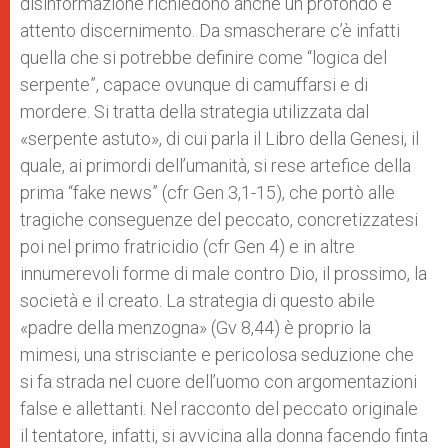
disinformazione richiedono anche un profondo e
attento discernimento. Da smascherare c’è infatti
quella che si potrebbe definire come “logica del
serpente”, capace ovunque di camuffarsi e di
mordere. Si tratta della strategia utilizzata dal
«serpente astuto», di cui parla il Libro della Genesi, il
quale, ai primordi dell’umanità, si rese artefice della
prima “fake news” (cfr Gen 3,1-15), che portò alle
tragiche conseguenze del peccato, concretizzatesi
poi nel primo fratricidio (cfr Gen 4) e in altre
innumerevoli forme di male contro Dio, il prossimo, la
società e il creato. La strategia di questo abile
«padre della menzogna» (Gv 8,44) è proprio la
mimesi, una strisciante e pericolosa seduzione che
si fa strada nel cuore dell’uomo con argomentazioni
false e allettanti. Nel racconto del peccato originale
il tentatore, infatti, si avvicina alla donna facendo finta