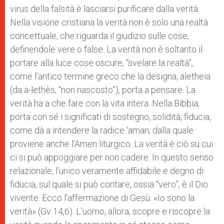
virus della falsità è lasciarsi purificare dalla verità.
Nella visione cristiana la verità non è solo una realtà
concettuale, che riguarda il giudizio sulle cose,
definendole vere o false. La verità non è soltanto il
portare alla luce cose oscure, “svelare la realtà”,
come l’antico termine greco che la designa, aletheia
(da a-lethès, “non nascosto”), porta a pensare. La
verità ha a che fare con la vita intera. Nella Bibbia,
porta con sé i significati di sostegno, solidità, fiducia,
come dà a intendere la radice ‘aman, dalla quale
proviene anche l’Amen liturgico. La verità è ciò su cui
ci si può appoggiare per non cadere. In questo senso
relazionale, l’unico veramente affidabile e degno di
fiducia, sul quale si può contare, ossia “vero”, è il Dio
vivente. Ecco l’affermazione di Gesù: «Io sono la
verità» (Gv 14,6). L’uomo, allora, scopre e riscopre la