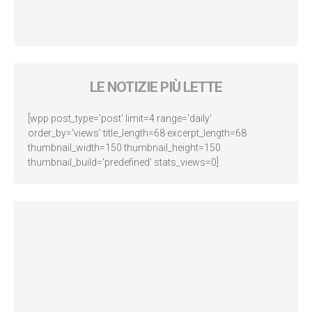
LE NOTIZIE PIÙ LETTE
[wpp post_type='post' limit=4 range='daily'
order_by='views' title_length=68 excerpt_length=68
thumbnail_width=150 thumbnail_height=150
thumbnail_build='predefined' stats_views=0]