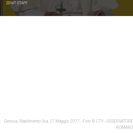
ZENIT STAFF
Genova, Stabilimento Ilva, 27 Maggio 2017 - Foto © CTV - OSSERVATORE
ROMANO