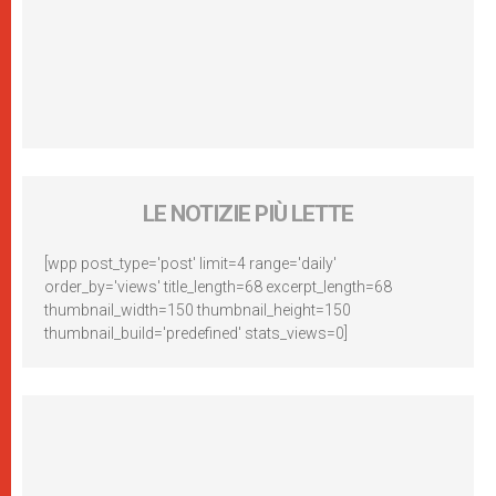
LE NOTIZIE PIÙ LETTE
[wpp post_type='post' limit=4 range='daily'
order_by='views' title_length=68 excerpt_length=68
thumbnail_width=150 thumbnail_height=150
thumbnail_build='predefined' stats_views=0]