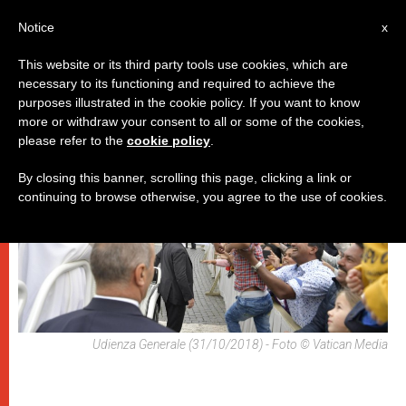
IT
Notice
x
This website or its third party tools use cookies, which are
necessary to its functioning and required to achieve the
,
PAPI
UDIENZA GENERALE
purposes illustrated in the cookie policy. If you want to know
more or withdraw your consent to all or some of the cookies,
please refer to the
cookie policy
.
By closing this banner, scrolling this page, clicking a link or
continuing to browse otherwise, you agree to the use of cookies.
Udienza Generale (31/10/2018) - Foto © Vatican Media