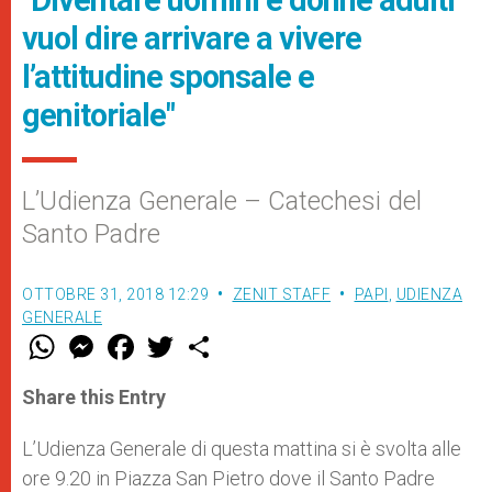
vuol dire arrivare a vivere
l’attitudine sponsale e
genitoriale"
L’Udienza Generale – Catechesi del
Santo Padre
OTTOBRE 31, 2018 12:29
ZENIT STAFF
PAPI
,
UDIENZA
GENERALE
W
M
F
T
S
h
e
a
w
h
a
s
c
i
a
t
s
e
t
r
Share this Entry
s
e
b
t
e
A
n
o
e
p
g
o
r
L’Udienza Generale di questa mattina si è svolta alle
p
e
k
ore 9.20 in Piazza San Pietro dove il Santo Padre
r