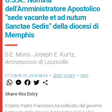
dell’Amministratore Apostolico
“sede vacante et ad nutum
Sanctae Sedis” della diocesi di
Memphis
S.E. Mons. Joseph E. Kurtz,
Arcivescovo di Louisville
OTTOBRE 25, 2018 08:59
ZENIT STAFF
PAPI
W
M
F
T
S
h
e
a
w
h
a
s
c
i
a
t
s
e
t
r
Share this Entry
s
e
b
t
e
A
n
o
e
p
g
o
r
Il Santo Padre Francesco ha sollevato dal governo
p
e
k