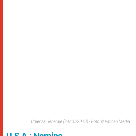
Udienza Generale (24/10/2018) - Foto © Vatican Media
U.S.A.: Nomina