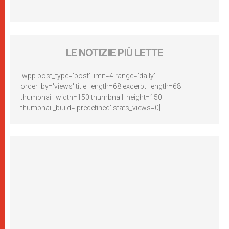
LE NOTIZIE PIÙ LETTE
[wpp post_type='post' limit=4 range='daily'
order_by='views' title_length=68 excerpt_length=68
thumbnail_width=150 thumbnail_height=150
thumbnail_build='predefined' stats_views=0]