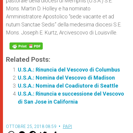
pastorale della diocesi di Memphis (U.S.A.) S.E.
r
Mons. Martin D. Holley e ha nominato
Amministratore Apostolico “sede vacante et ad
nutum Sanctae Sedis” della medesima diocesi S.E.
Mons. Joseph E. Kurtz, Arcivescovo di Louisville.
Related Posts:
U.S.A.: Rinuncia del Vescovo di Columbus
U.S.A.: Nomina del Vescovo di Madison
U.S.A.: Nomina del Coadiutore di Seattle
U.S.A.: Rinuncia e successione del Vescovo
di San Jose in California
OTTOBRE 25, 2018 08:59
PAPI
W
M
F
T
S