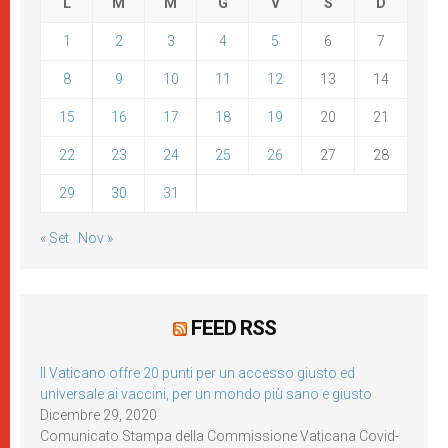
L
M
M
G
V
S
D
1
2
3
4
5
6
7
8
9
10
11
12
13
14
15
16
17
18
19
20
21
22
23
24
25
26
27
28
29
30
31
« Set
Nov »
FEED RSS
Il Vaticano offre 20 punti per un accesso giusto ed
universale ai vaccini, per un mondo più sano e giusto
Dicembre 29, 2020
Comunicato Stampa della Commissione Vaticana Covid-