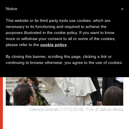
IT
Notice
x
This website or its third party tools use cookies, which are
necessary to its functioning and required to achieve the
,
PAPI
UDIENZA GENERALE
purposes illustrated in the cookie policy. If you want to know
more or withdraw your consent to all or some of the cookies,
please refer to the
cookie policy
.
By closing this banner, scrolling this page, clicking a link or
continuing to browse otherwise, you agree to the use of cookies.
Udienza Generale (17/10/2018) - Foto © Vatican Media