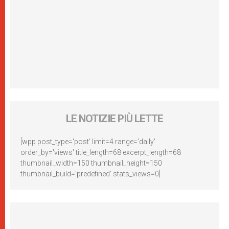
LE NOTIZIE PIÙ LETTE
[wpp post_type='post' limit=4 range='daily'
order_by='views' title_length=68 excerpt_length=68
thumbnail_width=150 thumbnail_height=150
thumbnail_build='predefined' stats_views=0]