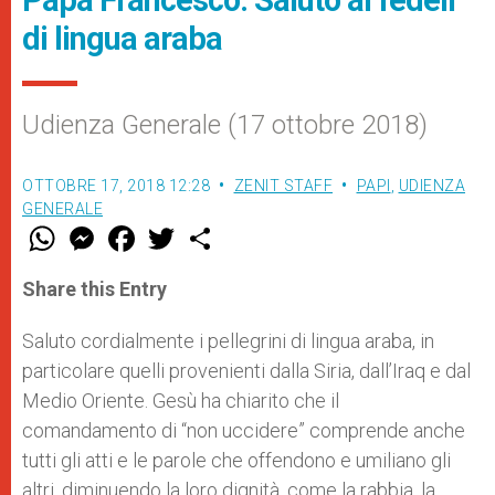
di lingua araba
Udienza Generale (17 ottobre 2018)
OTTOBRE 17, 2018 12:28
ZENIT STAFF
PAPI
,
UDIENZA
GENERALE
W
M
F
T
S
h
e
a
w
h
a
s
c
i
a
t
s
e
t
r
Share this Entry
s
e
b
t
e
A
n
o
e
p
g
o
r
Saluto cordialmente i pellegrini di lingua araba, in
p
e
k
particolare quelli provenienti dalla Siria, dall’Iraq e dal
r
Medio Oriente. Gesù ha chiarito che il
comandamento di “non uccidere” comprende anche
tutti gli atti e le parole che offendono e umiliano gli
altri, diminuendo la loro dignità, come la rabbia, la