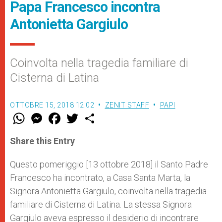
Papa Francesco incontra
Antonietta Gargiulo
Coinvolta nella tragedia familiare di
Cisterna di Latina
OTTOBRE 15, 2018 12:02
ZENIT STAFF
PAPI
W
M
F
T
S
h
e
a
w
h
a
s
c
i
a
t
s
e
t
r
Share this Entry
s
e
b
t
e
A
n
o
e
p
g
o
r
Questo pomeriggio [13 ottobre 2018] il Santo Padre
p
e
k
Francesco ha incontrato, a Casa Santa Marta, la
r
Signora Antonietta Gargiulo, coinvolta nella tragedia
familiare di Cisterna di Latina. La stessa Signora
Gargiulo aveva espresso il desiderio di incontrare