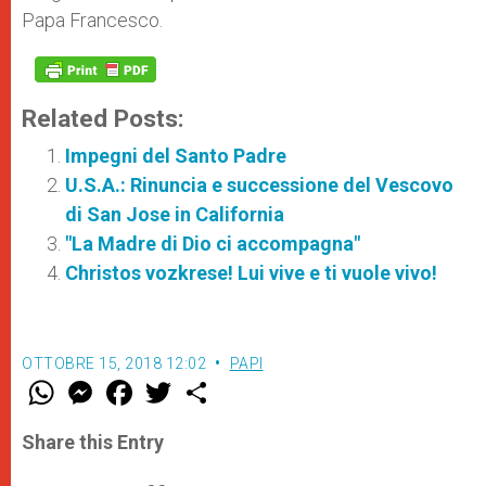
Papa Francesco.
Related Posts:
Impegni del Santo Padre
U.S.A.: Rinuncia e successione del Vescovo
di San Jose in California
"La Madre di Dio ci accompagna"
Christos vozkrese! Lui vive e ti vuole vivo!
OTTOBRE 15, 2018 12:02
PAPI
W
M
F
T
S
h
e
a
w
h
a
s
c
i
a
t
s
e
t
r
Share this Entry
s
e
b
t
e
A
n
o
e