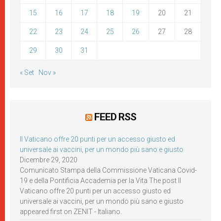
15
16
17
18
19
20
21
22
23
24
25
26
27
28
29
30
31
« Set
Nov »
FEED RSS
Il Vaticano offre 20 punti per un accesso giusto ed
universale ai vaccini, per un mondo più sano e giusto
Dicembre 29, 2020
Comunicato Stampa della Commissione Vaticana Covid-
19 e della Pontificia Accademia per la Vita The post Il
Vaticano offre 20 punti per un accesso giusto ed
universale ai vaccini, per un mondo più sano e giusto
appeared first on ZENIT - Italiano.