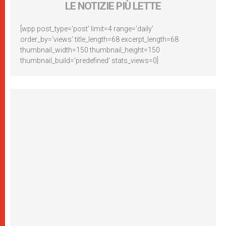
LE NOTIZIE PIÙ LETTE
[wpp post_type='post' limit=4 range='daily'
order_by='views' title_length=68 excerpt_length=68
thumbnail_width=150 thumbnail_height=150
thumbnail_build='predefined' stats_views=0]