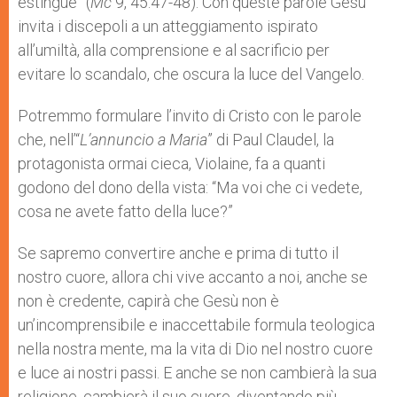
estingue” (
Mc
9, 45.47-48). Con queste parole Gesù
invita i discepoli a un atteggiamento ispirato
all’umiltà, alla comprensione e al sacrificio per
evitare lo scandalo, che oscura la luce del Vangelo.
Potremmo formulare l’invito di Cristo con le parole
che, nell’“
L’annuncio a Maria
” di Paul Claudel, la
protagonista ormai cieca, Violaine, fa a quanti
godono del dono della vista: “Ma voi che ci vedete,
cosa ne avete fatto della luce?”
Se sapremo convertire anche e prima di tutto il
nostro cuore, allora chi vive accanto a noi, anche se
non è credente, capirà che Gesù non è
un’incomprensibile e inaccettabile formula teologica
nella nostra mente, ma la vita di Dio nel nostro cuore
e luce ai nostri passi. E anche se non cambierà la sua
religione, cambierà il suo cuore, diventando più