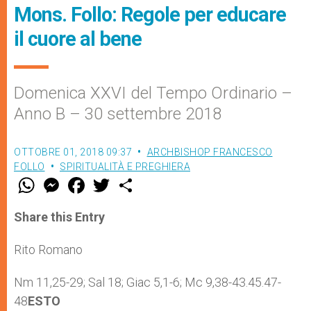
Mons. Follo: Regole per educare
il cuore al bene
Domenica XXVI del Tempo Ordinario –
Anno B – 30 settembre 2018
OTTOBRE 01, 2018 09:37
ARCHBISHOP FRANCESCO
FOLLO
SPIRITUALITÀ E PREGHIERA
W
M
F
T
S
h
e
a
w
h
a
s
c
i
a
t
s
e
t
r
Share this Entry
s
e
b
t
e
A
n
o
e
p
g
o
r
Rito Romano
p
e
k
r
Nm 11,25-29; Sal 18; Giac 5,1-6; Mc 9,38-43.45.47-
48
ESTO