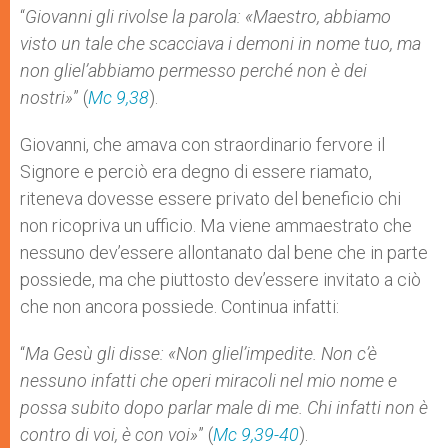
“
Giovanni gli rivolse la parola: «Maestro, abbiamo
visto un tale che scacciava i demoni in nome tuo, ma
non gliel’abbiamo permesso perché non è dei
nostri»
” (
Mc 9,38
).
Giovanni, che amava con straordinario fervore il
Signore e perciò era degno di essere riamato,
riteneva dovesse essere privato del beneficio chi
non ricopriva un ufficio. Ma viene ammaestrato che
nessuno dev’essere allontanato dal bene che in parte
possiede, ma che piuttosto dev’essere invitato a ciò
che non ancora possiede. Continua infatti:
“
Ma Gesù gli disse: «Non gliel’impedite. Non c’è
nessuno infatti che operi miracoli nel mio nome e
possa subito dopo parlar male di me. Chi infatti non è
contro di voi, è con voi»
” (
Mc 9,39-40
).