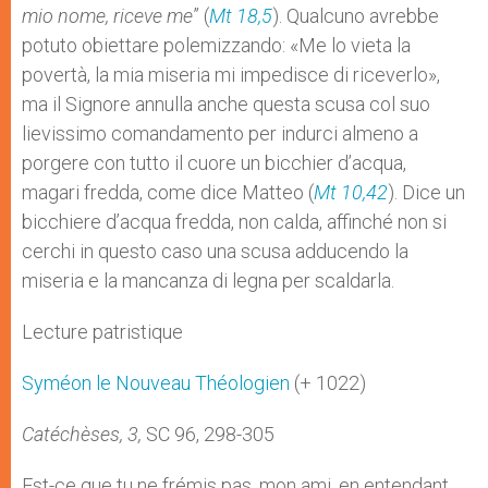
mio nome, riceve me
” (
Mt 18,5
). Qualcuno avrebbe
potuto obiettare polemizzando: «Me lo vieta la
povertà, la mia miseria mi impedisce di riceverlo»,
ma il Signore annulla anche questa scusa col suo
lievissimo comandamento per indurci almeno a
porgere con tutto il cuore un bicchier d’acqua,
magari fredda, come dice Matteo (
Mt 10,42
). Dice un
bicchiere d’acqua fredda, non calda, affinché non si
cerchi in questo caso una scusa adducendo la
miseria e la mancanza di legna per scaldarla.
Lecture patristique
Syméon le Nouveau Théologien
(+ 1022)
Catéchèses, 3,
SC 96, 298-305
Est-ce que tu ne frémis pas, mon ami, en entendant