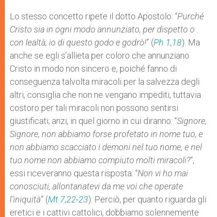
Lo stesso concetto ripete il dotto Apostolo: “
Purché
Cristo sia in ogni modo annunziato, per dispetto o
con lealtà, io di questo godo e godrò!
” (
Ph 1,18
). Ma
anche se egli s’allieta per coloro che annunziano
Cristo in modo non sincero e, poiché fanno di
conseguenza talvolta miracoli per la salvezza degli
altri, consiglia che non ne vengano impediti, tuttavia
costoro per tali miracoli non possono sentirsi
giustificati; anzi, in quel giorno in cui diranno: “
Signore,
Signore, non abbiamo forse profetato in nome tuo, e
non abbiamo scacciato i demoni nel tuo nome, e nel
tuo nome non abbiamo compiuto molti miracoli?
“,
essi riceveranno questa risposta: “
Non vi ho mai
conosciuti, allontanatevi da me voi che operate
l’iniquità
” (
Mt 7,22-23
). Perciò, per quanto riguarda gli
eretici e i cattivi cattolici, dobbiamo solennemente