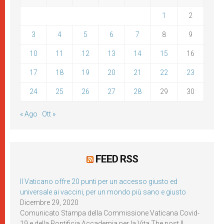
1
2
3
4
5
6
7
8
9
10
11
12
13
14
15
16
17
18
19
20
21
22
23
24
25
26
27
28
29
30
« Ago
Ott »
FEED RSS
Il Vaticano offre 20 punti per un accesso giusto ed
universale ai vaccini, per un mondo più sano e giusto
Dicembre 29, 2020
Comunicato Stampa della Commissione Vaticana Covid-
19 e della Pontificia Accademia per la Vita The post Il