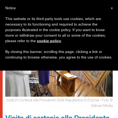
IT
Notice
x
This website or its third party tools use cookies, which are
necessary to its functioning and required to achieve the
,
PAPI
VIAGGI
purposes illustrated in the cookie policy. If you want to know
more or withdraw your consent to all or some of the cookies,
please refer to the
cookie policy
.
By closing this banner, scrolling this page, clicking a link or
continuing to browse otherwise, you agree to the use of cookies.
Visita Di Cortesia Alla Presidente Della Repubblica Di Estonia - Foto ©
Vatican Media