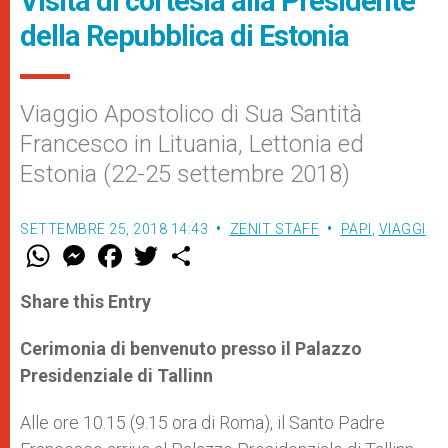
Visita di cortesia alla Presidente
della Repubblica di Estonia
Viaggio Apostolico di Sua Santità
Francesco in Lituania, Lettonia ed
Estonia (22-25 settembre 2018)
SETTEMBRE 25, 2018 14:43
ZENIT STAFF
PAPI
,
VIAGGI
W
M
F
T
S
h
e
a
w
h
a
s
c
i
a
t
s
e
t
r
Share this Entry
s
e
b
t
e
A
n
o
e
p
g
o
r
Cerimonia di benvenuto presso il Palazzo
p
e
k
Presidenziale di Tallinn
r
Alle ore 10.15 (9.15 ora di Roma), il Santo Padre