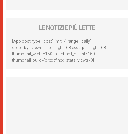
LE NOTIZIE PIÙ LETTE
[wpp post_type='post' limit=4 range='daily'
order_by='views' title_length=68 excerpt_length=68
thumbnail_width=150 thumbnail_height=150
thumbnail_build='predefined' stats_views=0]