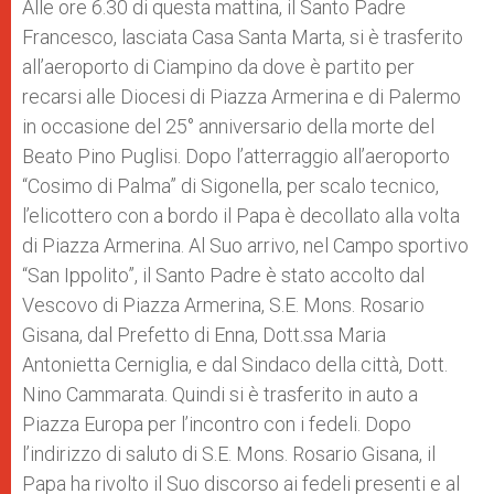
p
g
o
r
Alle ore 6.30 di questa mattina, il Santo Padre
p
e
k
Francesco, lasciata Casa Santa Marta, si è trasferito
r
all’aeroporto di Ciampino da dove è partito per
recarsi alle Diocesi di Piazza Armerina e di Palermo
in occasione del 25° anniversario della morte del
Beato Pino Puglisi. Dopo l’atterraggio all’aeroporto
“Cosimo di Palma” di Sigonella, per scalo tecnico,
l’elicottero con a bordo il Papa è decollato alla volta
di Piazza Armerina. Al Suo arrivo, nel Campo sportivo
“San Ippolito”, il Santo Padre è stato accolto dal
Vescovo di Piazza Armerina, S.E. Mons. Rosario
Gisana, dal Prefetto di Enna, Dott.ssa Maria
Antonietta Cerniglia, e dal Sindaco della città, Dott.
Nino Cammarata. Quindi si è trasferito in auto a
Piazza Europa per l’incontro con i fedeli. Dopo
l’indirizzo di saluto di S.E. Mons. Rosario Gisana, il
Papa ha rivolto il Suo discorso ai fedeli presenti e al