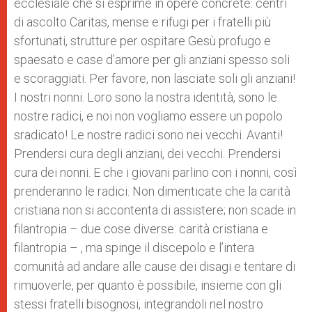
ecclesiale che si esprime in opere concrete: centri
di ascolto Caritas, mense e rifugi per i fratelli più
sfortunati, strutture per ospitare Gesù profugo e
spaesato e case d’amore per gli anziani spesso soli
e scoraggiati. Per favore, non lasciate soli gli anziani!
I nostri nonni. Loro sono la nostra identità, sono le
nostre radici, e noi non vogliamo essere un popolo
sradicato! Le nostre radici sono nei vecchi. Avanti!
Prendersi cura degli anziani, dei vecchi. Prendersi
cura dei nonni. E che i giovani parlino con i nonni, così
prenderanno le radici. Non dimenticate che la carità
cristiana non si accontenta di assistere; non scade in
filantropia – due cose diverse: carità cristiana e
filantropia – , ma spinge il discepolo e l’intera
comunità ad andare alle cause dei disagi e tentare di
rimuoverle, per quanto è possibile, insieme con gli
stessi fratelli bisognosi, integrandoli nel nostro