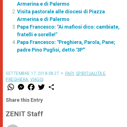
Armerina e di Palermo
Visita pastorale alle diocesi di Piazza
Armerina e di Palermo
Papa Francesco: "Ai mafiosi dico: cambiate,
fratelli e sorelle!"
Papa Francesco: "Preghiera, Parola, Pane;
padre Pino Puglisi, detto '3P'"
SETTEMBRE 17, 2018 08:27
PAPI
,
SPIRITUALITÀ E
PREGHIERA
,
VIAGGI
W
M
F
T
S
h
e
a
w
h
a
s
c
i
a
t
s
e
t
r
Share this Entry
s
e
b
t
e
A
n
o
e
p
g
o
r
ZENIT Staff
p
e
k
r