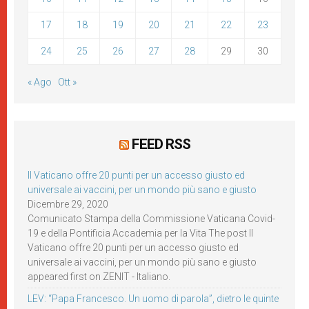
17
18
19
20
21
22
23
24
25
26
27
28
29
30
« Ago
Ott »
FEED RSS
Il Vaticano offre 20 punti per un accesso giusto ed
universale ai vaccini, per un mondo più sano e giusto
Dicembre 29, 2020
Comunicato Stampa della Commissione Vaticana Covid-
19 e della Pontificia Accademia per la Vita The post Il
Vaticano offre 20 punti per un accesso giusto ed
universale ai vaccini, per un mondo più sano e giusto
appeared first on ZENIT - Italiano.
LEV: “Papa Francesco. Un uomo di parola”, dietro le quinte