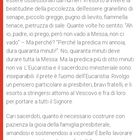
essere ossessionati dai numeri: vi esorto a vivere la
beatitudine della piccolezza, dell’essere granellino di
senape, piccolo gregge, pugno di lievito, fiammella
tenace, pietruzza di sale. Quante volte ho sentito: “Ah
io, padre, io prego, però non vado a Messa, non ci
vado” – Ma perché? “Perché la predica mi annoia,
dura quaranta minuti!”. No, quaranta minuti deve
durare tutta la Messa. Ma la predica più di otto minuti
non va. L’Eucaristia e il sacerdozio ministeriale sono
inseparabili: il prete è l’uomo dell’Eucaristia. Rivolgo
un pensiero particolare ai presbiteri, bravi fratelli, e li
esorto a stringersi attorno al Vescovo e fra di loro
per portare a tutti il Signore.
Cari sacerdoti, quanto è necessario costruire con
pazienza la gioia della famiglia presbiterale,
amandosi e sostenendosi a vicenda! È bello lavorare