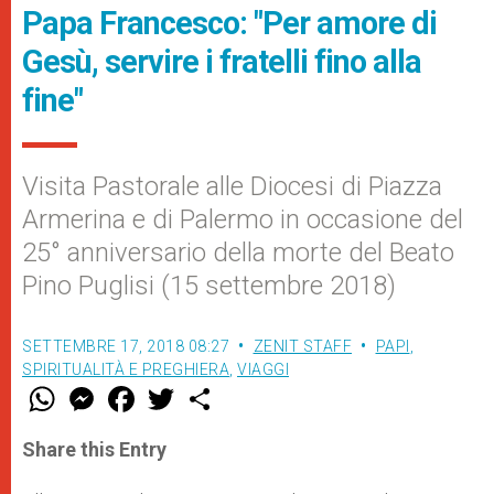
Papa Francesco: "Per amore di
Gesù, servire i fratelli fino alla
fine"
Visita Pastorale alle Diocesi di Piazza
Armerina e di Palermo in occasione del
25° anniversario della morte del Beato
Pino Puglisi (15 settembre 2018)
SETTEMBRE 17, 2018 08:27
ZENIT STAFF
PAPI
,
SPIRITUALITÀ E PREGHIERA
,
VIAGGI
W
M
F
T
S
h
e
a
w
h
a
s
c
i
a
t
s
e
t
r
Share this Entry
s
e
b
t
e
A
n
o
e