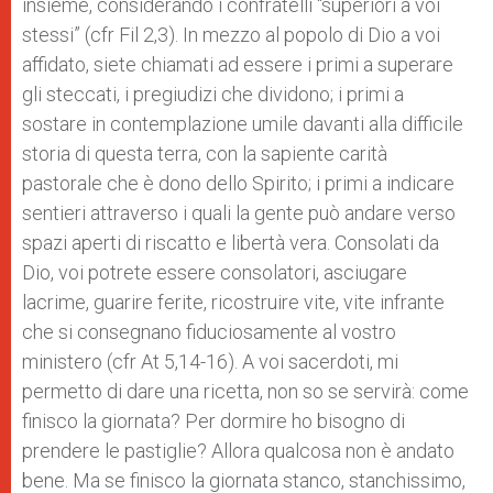
insieme, considerando i confratelli “superiori a voi
stessi” (cfr Fil 2,3). In mezzo al popolo di Dio a voi
affidato, siete chiamati ad essere i primi a superare
gli steccati, i pregiudizi che dividono; i primi a
sostare in contemplazione umile davanti alla difficile
storia di questa terra, con la sapiente carità
pastorale che è dono dello Spirito; i primi a indicare
sentieri attraverso i quali la gente può andare verso
spazi aperti di riscatto e libertà vera. Consolati da
Dio, voi potrete essere consolatori, asciugare
lacrime, guarire ferite, ricostruire vite, vite infrante
che si consegnano fiduciosamente al vostro
ministero (cfr At 5,14-16). A voi sacerdoti, mi
permetto di dare una ricetta, non so se servirà: come
finisco la giornata? Per dormire ho bisogno di
prendere le pastiglie? Allora qualcosa non è andato
bene. Ma se finisco la giornata stanco, stanchissimo,