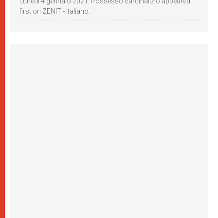
Lunedì 4 gennaio 2021: Possesso cardinalizio appeared
first on ZENIT - Italiano.