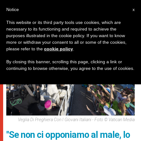
IT
Notice
x
This website or its third party tools use cookies, which are
necessary to its functioning and required to achieve the
,
PAPI
SPIRITUALITÀ E PREGHIERA
purposes illustrated in the cookie policy. If you want to know
more or withdraw your consent to all or some of the cookies,
please refer to the
cookie policy
.
By closing this banner, scrolling this page, clicking a link or
continuing to browse otherwise, you agree to the use of cookies.
Veglia Di Preghiera Con I Giovani Italiani - Foto © Vatican Media
"Se non ci opponiamo al male, lo