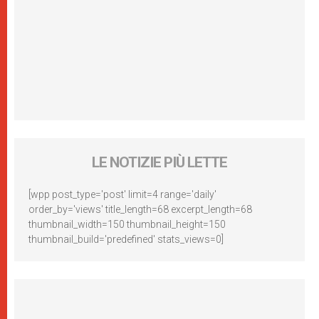
LE NOTIZIE PIÙ LETTE
[wpp post_type='post' limit=4 range='daily'
order_by='views' title_length=68 excerpt_length=68
thumbnail_width=150 thumbnail_height=150
thumbnail_build='predefined' stats_views=0]