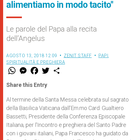
alimentiamo in modo tacito"
Le parole del Papa alla recita
dell’Angelus
AGOSTO 13, 2018 12:09
ZENIT STAFF
PAPI
,
SPIRITUALITÀ E PREGHIERA
W
M
F
T
S
h
e
a
w
h
a
s
c
i
a
t
s
e
t
r
Share this Entry
s
e
b
t
e
A
n
o
e
p
g
o
r
Al termine della Santa Messa celebrata sul sagrato
p
e
k
della Basilica Vaticana dall’Em.mo Card. Gualtiero
r
Bassetti, Presidente della Conferenza Episcopale
Italiana, per l’Incontro e preghiera del Santo Padre
con i giovani italiani, Papa Francesco ha guidato da