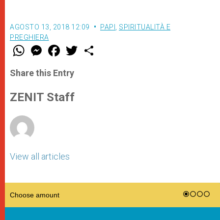
AGOSTO 13, 2018 12:09
PAPI
,
SPIRITUALITÀ E
PREGHIERA
W
M
F
T
S
h
e
a
w
h
a
s
c
i
a
t
s
e
t
r
Share this Entry
s
e
b
t
e
A
n
o
e
p
g
o
r
ZENIT Staff
p
e
k
r
View all articles