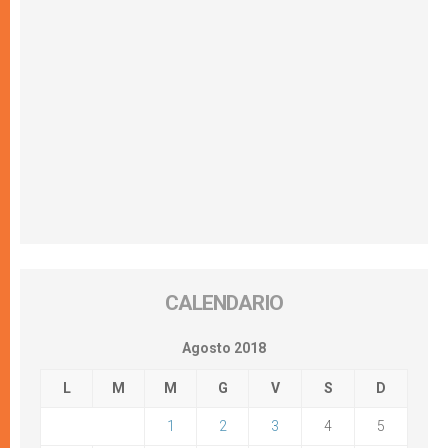
CALENDARIO
Agosto 2018
L
M
M
G
V
S
D
1
2
3
4
5