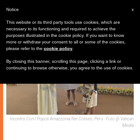
IT
Notice
x
This website or its third party tools use cookies, which are
necessary to its functioning and required to achieve the
,
CHIESE LOCALI
PAPI
purposes illustrated in the cookie policy. If you want to know
more or withdraw your consent to all or some of the cookies,
please refer to the
cookie policy
.
By closing this banner, scrolling this page, clicking a link or
continuing to browse otherwise, you agree to the use of cookies.
Incontro Con I Popoli Amazzonia Nel Coliseo, Perù - Foto @ Vatican
Media