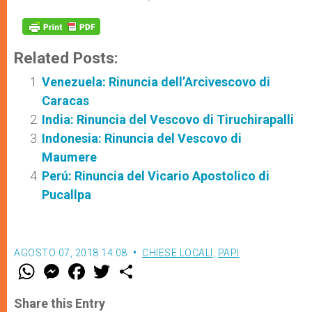
Related Posts:
Venezuela: Rinuncia dell’Arcivescovo di
Caracas
India: Rinuncia del Vescovo di Tiruchirapalli
Indonesia: Rinuncia del Vescovo di
Maumere
Perú: Rinuncia del Vicario Apostolico di
Pucallpa
AGOSTO 07, 2018 14:08
CHIESE LOCALI
,
PAPI
W
M
F
T
S
h
e
a
w
h
a
s
c
i
a
t
s
e
t
r
Share this Entry
s
e
b
t
e