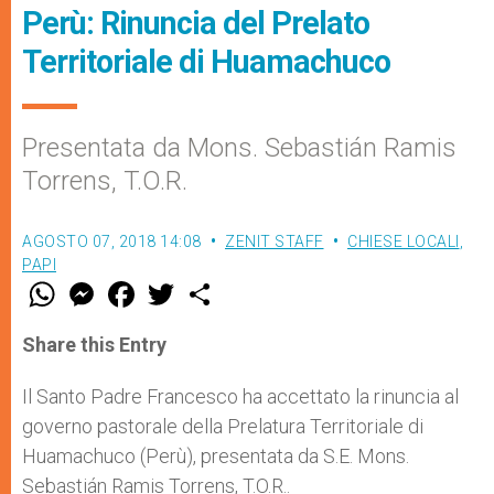
Perù: Rinuncia del Prelato
Territoriale di Huamachuco
Presentata da Mons. Sebastián Ramis
Torrens, T.O.R.
AGOSTO 07, 2018 14:08
ZENIT STAFF
CHIESE LOCALI
,
PAPI
W
M
F
T
S
h
e
a
w
h
a
s
c
i
a
t
s
e
t
r
Share this Entry
s
e
b
t
e
A
n
o
e
p
g
o
r
Il Santo Padre Francesco ha accettato la rinuncia al
p
e
k
governo pastorale della Prelatura Territoriale di
r
Huamachuco (Perù), presentata da S.E. Mons.
Sebastián Ramis Torrens, T.O.R..