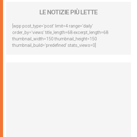
LE NOTIZIE PIÙ LETTE
[wpp post_type='post' limit=4 range='daily'
order_by='views' title_length=68 excerpt_length=68
thumbnail_width=150 thumbnail_height=150
thumbnail_build='predefined' stats_views=0]