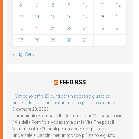
6
7
8
9
10
11
12
13
14
15
16
17
18
19
20
21
22
23
24
25
26
27
28
29
30
31
« Lug
Set »
FEED RSS
Il Vaticano offre 20 punti per un accesso giusto ed
universale ai vaccini, per un mondo più sano e giusto
Dicembre 29, 2020
Comunicato Stampa della Commissione Vaticana Covid-
19 e della Pontificia Accademia per la Vita The post Il
Vaticano offre 20 punti per un accesso giusto ed
universale ai vaccini, per un mondo più sano e giusto