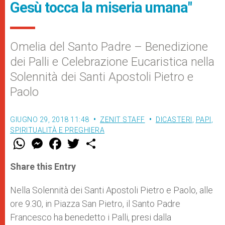
Gesù tocca la miseria umana"
Omelia del Santo Padre – Benedizione
dei Palli e Celebrazione Eucaristica nella
Solennità dei Santi Apostoli Pietro e
Paolo
GIUGNO 29, 2018 11:48
ZENIT STAFF
DICASTERI
,
PAPI
,
SPIRITUALITÀ E PREGHIERA
W
M
F
T
S
h
e
a
w
h
a
s
c
i
a
t
s
e
t
r
Share this Entry
s
e
b
t
e
A
n
o
e
p
g
o
r
Nella Solennità dei Santi Apostoli Pietro e Paolo, alle
p
e
k
ore 9.30, in Piazza San Pietro, il Santo Padre
r
Francesco ha benedetto i Palli, presi dalla