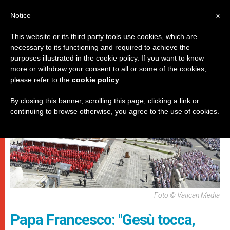
IT
Notice
x
This website or its third party tools use cookies, which are
necessary to its functioning and required to achieve the
,
,
DICASTERI
PAPI
SPIRITUALITÀ E PREGHIERA
purposes illustrated in the cookie policy. If you want to know
more or withdraw your consent to all or some of the cookies,
please refer to the
cookie policy
.
By closing this banner, scrolling this page, clicking a link or
continuing to browse otherwise, you agree to the use of cookies.
Foto © Vatican Media
Papa Francesco: "Gesù tocca,