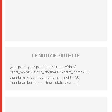
LE NOTIZIE PIÙ LETTE
[wpp post_type='post' limit=4 range='daily'
order_by='views' title_length=68 excerpt_length=68
thumbnail_width=150 thumbnail_height=150
thumbnail_build='predefined' stats_views=0]