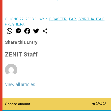
GIUGNO 29, 2018 11:48
DICASTERI
,
PAPI
,
SPIRITUALITÀ E
PREGHIERA
W
M
F
T
S
h
e
a
w
h
a
s
c
i
a
t
s
e
t
r
Share this Entry
s
e
b
t
e
A
n
o
e
p
g
o
r
ZENIT Staff
p
e
k
r
View all articles