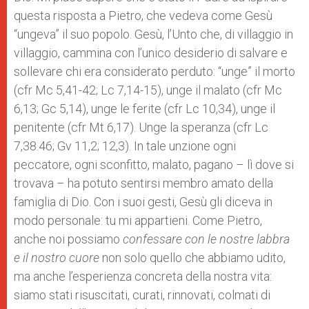
questa risposta a Pietro, che vedeva come Gesù
“ungeva” il suo popolo. Gesù, l’Unto che, di villaggio in
villaggio, cammina con l’unico desiderio di salvare e
sollevare chi era considerato perduto: “unge” il morto
(cfr Mc 5,41-42; Lc 7,14-15), unge il malato (cfr Mc
6,13; Gc 5,14), unge le ferite (cfr Lc 10,34), unge il
penitente (cfr Mt 6,17). Unge la speranza (cfr Lc
7,38.46; Gv 11,2; 12,3). In tale unzione ogni
peccatore, ogni sconfitto, malato, pagano – lì dove si
trovava – ha potuto sentirsi membro amato della
famiglia di Dio. Con i suoi gesti, Gesù gli diceva in
modo personale: tu mi appartieni. Come Pietro,
anche noi possiamo
confessare con le nostre labbra
e il nostro cuore
non solo quello che abbiamo udito,
ma anche l’esperienza concreta della nostra vita:
siamo stati risuscitati, curati, rinnovati, colmati di