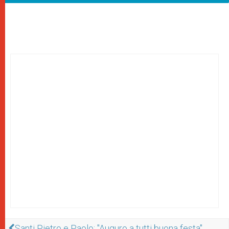
Santi Pietro e Paolo: "Auguro a tutti buona festa"