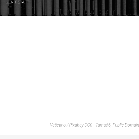
ZENIT STAFF
Vaticano / Pixabay CC0 - Tama66, Public Domain