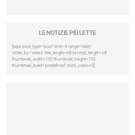
LE NOTIZIE PIÙ LETTE
[wpp post_type='post' limit=4 range='daily'
order_by='views' title_length=68 excerpt_length=68
thumbnail_width=150 thumbnail_height=150
thumbnail_build='predefined' stats_views=0]