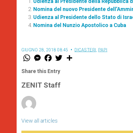
Udienza al Presidente della Repubblica d
Nomina del nuovo Presidente dell’Ammin
Udienza al Presidente dello Stato di Isra
Nomina del Nunzio Apostolico a Cuba
GIUGNO 28, 2018 08:45
DICASTERI
,
PAPI
W
M
F
T
S
h
e
a
w
h
a
s
c
i
a
t
s
e
t
r
Share this Entry
s
e
b
t
e
A
n
o
e
p
g
o
r
ZENIT Staff
p
e
k
r
View all articles