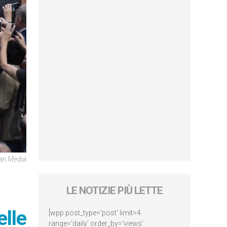
ican Media
LE NOTIZIE PIÙ LETTE
elle
[wpp post_type='post' limit=4
range='daily' order_by='views'