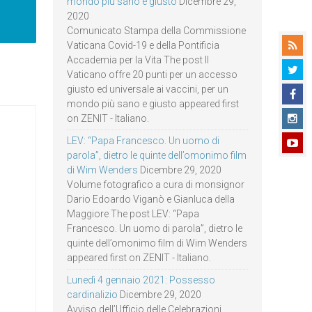
mondo più sano e giusto
Dicembre 29,
2020
Comunicato Stampa della Commissione
Vaticana Covid-19 e della Pontificia
Accademia per la Vita The post Il
Vaticano offre 20 punti per un accesso
giusto ed universale ai vaccini, per un
mondo più sano e giusto appeared first
on ZENIT - Italiano.
LEV: “Papa Francesco. Un uomo di
parola”, dietro le quinte dell’omonimo film
di Wim Wenders
Dicembre 29, 2020
Volume fotografico a cura di monsignor
Dario Edoardo Viganò e Gianluca della
Maggiore The post LEV: “Papa
Francesco. Un uomo di parola”, dietro le
quinte dell’omonimo film di Wim Wenders
appeared first on ZENIT - Italiano.
Lunedì 4 gennaio 2021: Possesso
cardinalizio
Dicembre 29, 2020
Avviso dell’Ufficio delle Celebrazioni