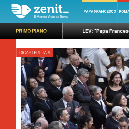
PAPA FRANCESCO
ROM
ano e giusto
LEV: “Papa Francesco. Un uomo di 
PRIMO PIANO
,
DICASTERI
PAPI