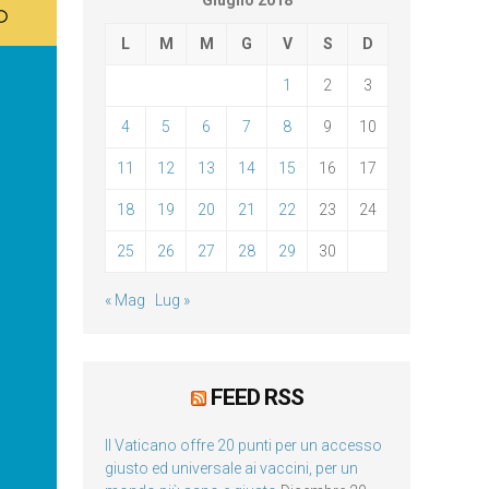
Giugno 2018
L
M
M
G
V
S
D
1
2
3
4
5
6
7
8
9
10
11
12
13
14
15
16
17
18
19
20
21
22
23
24
25
26
27
28
29
30
« Mag
Lug »
FEED RSS
Il Vaticano offre 20 punti per un accesso
giusto ed universale ai vaccini, per un