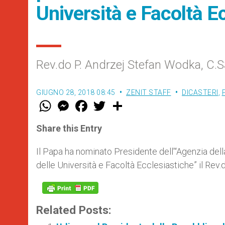
Università e Facoltà E
Rev.do P. Andrzej Stefan Wodka, C.
GIUGNO 28, 2018 08:45
ZENIT STAFF
DICASTERI
,
W
M
F
T
S
h
e
a
w
h
a
s
c
i
a
t
s
e
t
r
Share this Entry
s
e
b
t
e
A
n
o
e
p
g
o
r
Il Papa ha nominato Presidente dell’“Agenzia dell
p
e
k
delle Università e Facoltà Ecclesiastiche” il Rev.
r
Related Posts: