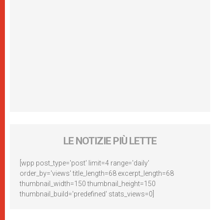
LE NOTIZIE PIÙ LETTE
[wpp post_type='post' limit=4 range='daily'
order_by='views' title_length=68 excerpt_length=68
thumbnail_width=150 thumbnail_height=150
thumbnail_build='predefined' stats_views=0]