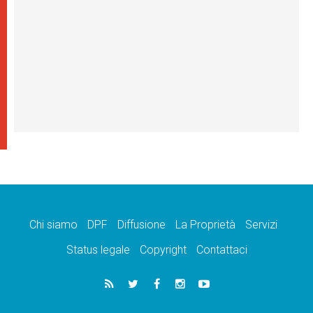
Chi siamo
DPF
Diffusione
La Proprietà
Servizi
Status legale
Copyright
Contattaci