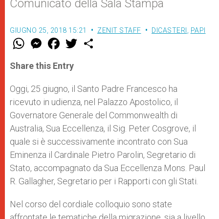
Comunicato della Sala Stampa
GIUGNO 25, 2018 15:21
ZENIT STAFF
DICASTERI
,
PAPI
W
M
F
T
S
h
e
a
w
h
a
s
c
i
a
t
s
e
t
r
Share this Entry
s
e
b
t
e
A
n
o
e
p
g
o
r
Oggi, 25 giugno, il Santo Padre Francesco ha
p
e
k
ricevuto in udienza, nel Palazzo Apostolico, il
r
Governatore Generale del Commonwealth di
Australia, Sua Eccellenza, il Sig. Peter Cosgrove, il
quale si è successivamente incontrato con Sua
Eminenza il Cardinale Pietro Parolin, Segretario di
Stato, accompagnato da Sua Eccellenza Mons. Paul
R. Gallagher, Segretario per i Rapporti con gli Stati.
Nel corso del cordiale colloquio sono state
affrontate le tematiche della migrazione, sia a livello