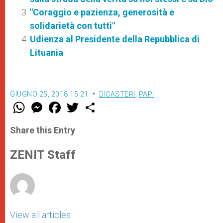
"Coraggio e pazienza, generosità e
solidarietà con tutti"
Udienza al Presidente della Repubblica di
Lituania
GIUGNO 25, 2018 15:21
DICASTERI
,
PAPI
W
M
F
T
S
h
e
a
w
h
a
s
c
i
a
t
s
e
t
r
Share this Entry
s
e
b
t
e
A
n
o
e
p
g
o
r
ZENIT Staff
p
e
k
r
View all articles