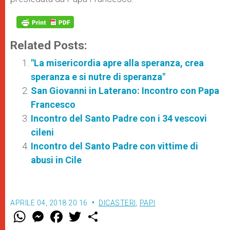
Related Posts:
"La misericordia apre alla speranza, crea
speranza e si nutre di speranza"
San Giovanni in Laterano: Incontro con Papa
Francesco
Incontro del Santo Padre con i 34 vescovi
cileni
Incontro del Santo Padre con vittime di
abusi in Cile
APRILE 04, 2018 20:16
DICASTERI
,
PAPI
W
M
F
T
S
h
e
a
w
h
a
s
c
i
a