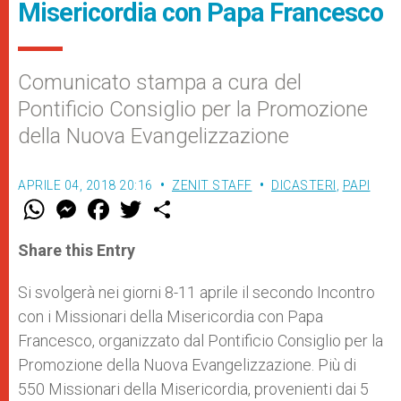
Misericordia con Papa Francesco
Comunicato stampa a cura del
Pontificio Consiglio per la Promozione
della Nuova Evangelizzazione
APRILE 04, 2018 20:16
ZENIT STAFF
DICASTERI
,
PAPI
W
M
F
T
S
h
e
a
w
h
a
s
c
i
a
t
s
e
t
r
Share this Entry
s
e
b
t
e
A
n
o
e
p
g
o
r
Si svolgerà nei giorni 8-11 aprile il secondo Incontro
p
e
k
con i Missionari della Misericordia con Papa
r
Francesco, organizzato dal Pontificio Consiglio per la
Promozione della Nuova Evangelizzazione. Più di
550 Missionari della Misericordia, provenienti dai 5