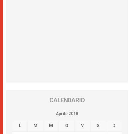
CALENDARIO
Aprile 2018
L
M
M
G
V
S
D