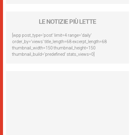
LE NOTIZIE PIÙ LETTE
[wpp post_type='post' limit=4 range='daily'
order_by='views' title_length=68 excerpt_length=68
thumbnail_width=150 thumbnail_height=150
thumbnail_build='predefined' stats_views=0]