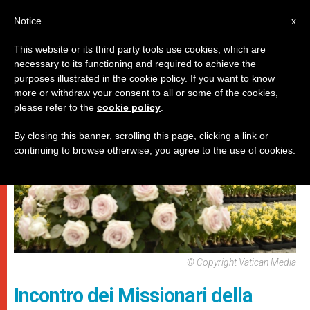
IT
Notice
x
This website or its third party tools use cookies, which are
necessary to its functioning and required to achieve the
,
DICASTERI
PAPI
purposes illustrated in the cookie policy. If you want to know
more or withdraw your consent to all or some of the cookies,
please refer to the
cookie policy
.
By closing this banner, scrolling this page, clicking a link or
continuing to browse otherwise, you agree to the use of cookies.
© Copyright Vatican Media
Incontro dei Missionari della