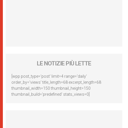
LE NOTIZIE PIÙ LETTE
[wpp post_type='post' limit=4 range='daily'
order_by='views' title_length=68 excerpt_length=68
thumbnail_width=150 thumbnail_height=150
thumbnail_build='predefined' stats_views=0]