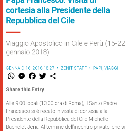
Papa Francesco: Visita di
cortesia alla Presidente della
Repubblica del Cile
Viaggio Apostolico in Cile e Perù (15-22
gennaio 2018)
GENNAIO 16, 2018 18:27
ZENIT STAFF
PAPI
,
VIAGGI
W
M
F
T
S
h
e
a
w
h
a
s
c
i
a
t
s
e
t
r
Share this Entry
s
e
b
t
e
A
n
o
e
p
g
o
r
Alle 9.00 locali (13.00 ora di Roma), il Santo Padre
p
e
k
Francesco si è recato in visita di cortesia alla
r
Presidente della Repubblica del Cile Michelle
Bachelet Jeria. Al termine dell’incontro privato, che si