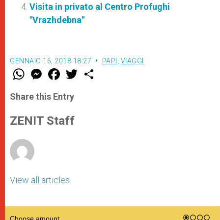
Visita in privato al Centro Profughi
"Vrazhdebna"
GENNAIO 16, 2018 18:27
PAPI
,
VIAGGI
W
M
F
T
S
h
e
a
w
h
a
s
c
i
a
t
s
e
t
r
Share this Entry
s
e
b
t
e
A
n
o
e
p
g
o
r
ZENIT Staff
p
e
k
r
View all articles