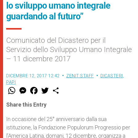
lo sviluppo umano integrale
guardando al futuro”
Comunicato del Dicastero per il
Servizio dello Sviluppo Umano Integrale
– 11 dicembre 2017
DICEMBRE 12, 2017 12:42
ZENIT STAFF
DICASTERI
,
PAPI
W
M
F
T
S
h
e
a
w
h
a
s
c
i
a
t
s
e
t
r
Share this Entry
s
e
b
t
e
A
n
o
e
p
g
o
r
In occasione del 25° anniversario dalla sua
p
e
k
istituzione, la Fondazione Populorum Progressio per
r
l’America Latina, domani, 12 dicembre, organizza a