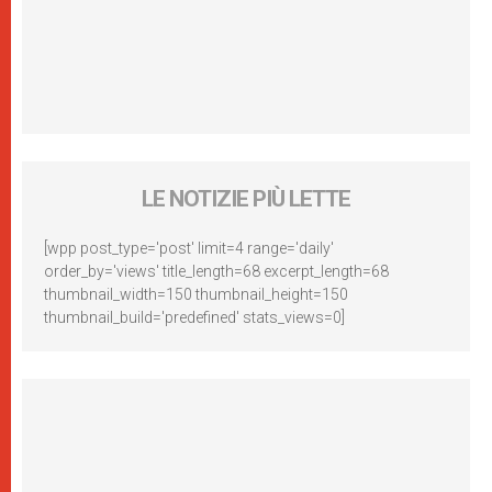
LE NOTIZIE PIÙ LETTE
[wpp post_type='post' limit=4 range='daily'
order_by='views' title_length=68 excerpt_length=68
thumbnail_width=150 thumbnail_height=150
thumbnail_build='predefined' stats_views=0]