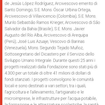
de Jesús López Rodríguez, Arcivescovo emerito di
Santo Domingo; S.E. Mons. Óscar Urbina Ortega,
Arcivescovo di Villavicencio (Colombia); S.E. Mons.
Murilo Sebastião Ramos Krieger, Arcivescovo di São
Salvador da Bahia (Brasile); S.E. Mons. Javier
Augusto del Río Alba, Arcivescovo di Arequipa
(Perú); José Luis Azuaje, Vescovo di Barinas
(Venezuela); Mons. Segundo Tejado Muñoz,
Sottosegretario del Dicastero per il Servizio dello
Sviluppo Umano Integrale. Durante questi 25 anni i
progetti realizzati dalla Fondazione sono stati più di
4.300 per un totale di oltre 41 milioni di dollari di
fondi stanziati. I progetti coinvolgono le comunità
locali e sono destinati a vari settori, tra i quali,
l’agricoltura e l’allevamento, l’artigianato e le
microimprese, le infrastrutture per l’acqua potabile,
la formazione e le attrezzature scolastiche, la sanità