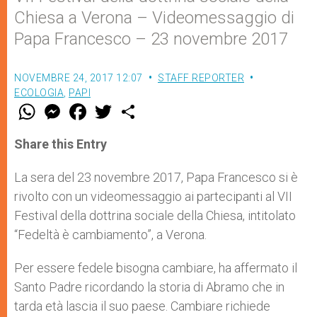
Chiesa a Verona – Videomessaggio di
Papa Francesco – 23 novembre 2017
NOVEMBRE 24, 2017 12:07
STAFF REPORTER
ECOLOGIA
,
PAPI
W
M
F
T
S
h
e
a
w
h
a
s
c
i
a
t
s
e
t
r
Share this Entry
s
e
b
t
e
A
n
o
e
p
g
o
r
La sera del 23 novembre 2017, Papa Francesco si è
p
e
k
rivolto con un videomessaggio ai partecipanti al VII
r
Festival della dottrina sociale della Chiesa, intitolato
“Fedeltà è cambiamento”, a Verona.
Per essere fedele bisogna cambiare, ha affermato il
Santo Padre ricordando la storia di Abramo che in
tarda età lascia il suo paese. Cambiare richiede