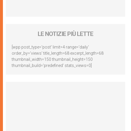
LE NOTIZIE PIÙ LETTE
[wpp post_type='post' limit=4 range='daily'
order_by='views' title_length=68 excerpt_length=68
thumbnail_width=150 thumbnail_height=150
thumbnail_build='predefined' stats_views=0]