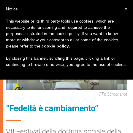
IT
Notice
x
This website or its third party tools use cookies, which are
necessary to its functioning and required to achieve the
,
ECOLOGIA
PAPI
purposes illustrated in the cookie policy. If you want to know
more or withdraw your consent to all or some of the cookies,
please refer to the
cookie policy
.
By closing this banner, scrolling this page, clicking a link or
continuing to browse otherwise, you agree to the use of cookies.
CTV, Screenshot
“Fedeltà è cambiamento”
VII Festival della dottrina sociale della