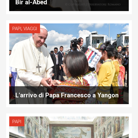
Bir al-Abed
,
PAPI
VIAGGI
L'arrivo di Papa Francesco a Yangon
PAPI