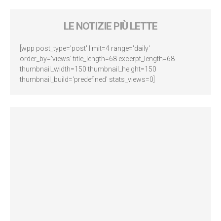
LE NOTIZIE PIÙ LETTE
[wpp post_type='post' limit=4 range='daily'
order_by='views' title_length=68 excerpt_length=68
thumbnail_width=150 thumbnail_height=150
thumbnail_build='predefined' stats_views=0]