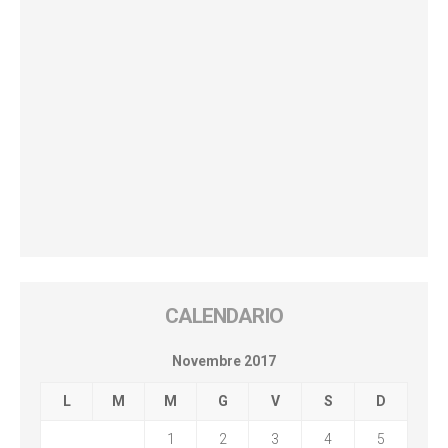
CALENDARIO
Novembre 2017
L
M
M
G
V
S
D
1
2
3
4
5