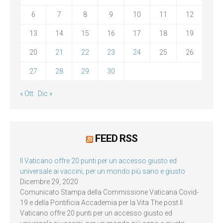
6
7
8
9
10
11
12
13
14
15
16
17
18
19
20
21
22
23
24
25
26
27
28
29
30
« Ott
Dic »
FEED RSS
Il Vaticano offre 20 punti per un accesso giusto ed
universale ai vaccini, per un mondo più sano e giusto
Dicembre 29, 2020
Comunicato Stampa della Commissione Vaticana Covid-
19 e della Pontificia Accademia per la Vita The post Il
Vaticano offre 20 punti per un accesso giusto ed