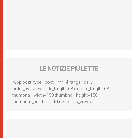
LE NOTIZIE PIÙ LETTE
[wpp post_type='post' limit=4 range='daily'
order_by='views' title_length=68 excerpt_length=68
thumbnail_width=150 thumbnail_height=150
thumbnail_build='predefined' stats_views=0]