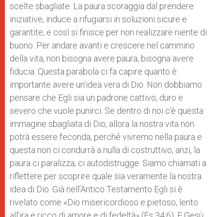
scelte sbagliate. La paura scoraggia dal prendere
iniziative, induce a rifugiarsi in soluzioni sicure e
garantite, e così si finisce per non realizzare niente di
buono. Per andare avanti e crescere nel cammino
della vita, non bisogna avere paura, bisogna avere
fiducia. Questa parabola ci fa capire quanto è
importante avere un’idea vera di Dio. Non dobbiamo
pensare che Egli sia un padrone cattivo, duro e
severo che vuole punirci. Se dentro di noi c’è questa
immagine sbagliata di Dio, allora la nostra vita non
potrà essere feconda, perché vivremo nella paura e
questa non ci condurrà a nulla di costruttivo, anzi, la
paura ci paralizza, ci autodistrugge. Siamo chiamati a
riflettere per scoprire quale sia veramente la nostra
idea di Dio. Già nell’Antico Testamento Egli si è
rivelato come «Dio misericordioso e pietoso, lento
all’ira e ricco di amore e di fedeltà» (Es 34,6). E Gesù