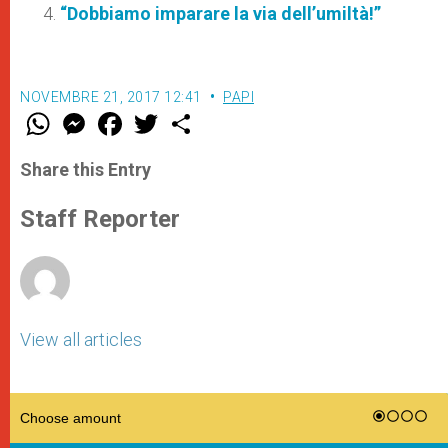
“Dobbiamo imparare la via dell’umiltà!”
NOVEMBRE 21, 2017 12:41
PAPI
W
M
F
T
S
h
e
a
w
h
a
s
c
i
a
t
s
e
t
r
Share this Entry
s
e
b
t
e
A
n
o
e
p
g
o
r
Staff Reporter
p
e
k
r
View all articles