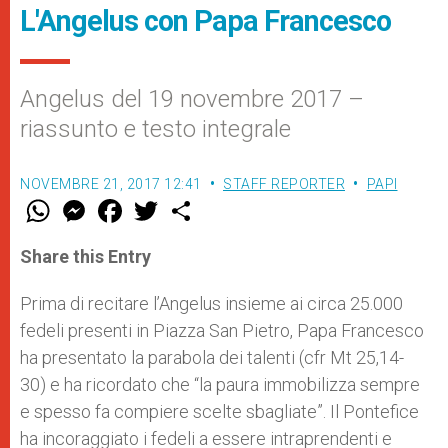
L'Angelus con Papa Francesco
Angelus del 19 novembre 2017 –
riassunto e testo integrale
NOVEMBRE 21, 2017 12:41
STAFF REPORTER
PAPI
W
M
F
T
S
h
e
a
w
h
a
s
c
i
a
t
s
e
t
r
Share this Entry
s
e
b
t
e
A
n
o
e
p
g
o
r
Prima di recitare l’Angelus insieme ai circa 25.000
p
e
k
fedeli presenti in Piazza San Pietro, Papa Francesco
r
ha presentato la parabola dei talenti (cfr Mt 25,14-
30) e ha ricordato che “la paura immobilizza sempre
e spesso fa compiere scelte sbagliate”. Il Pontefice
ha incoraggiato i fedeli a essere intraprendenti e