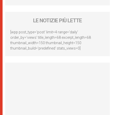
LE NOTIZIE PIÙ LETTE
[wpp post_type='post' limit=4 range='daily'
order_by='views' title_length=68 excerpt_length=68
thumbnail_width=150 thumbnail_height=150
thumbnail_build='predefined' stats_views=0]