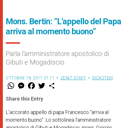
Mons. Bertin: “L’appello del Papa
arriva al momento buono”
Parla l’amministratore apostolico di
Gibuti e Mogadiscio
OTTOBRE 18, 2017 21:11
ZENIT STAFF
DICASTERI
W
M
F
T
S
h
e
a
w
h
a
s
c
i
a
t
s
e
t
r
Share this Entry
s
e
b
t
e
A
n
o
e
p
g
o
r
L’accorato appello
di papa Francesco
“arriva al
p
e
k
momento buono”. Lo sottolinea l’amministratore
r
apostolico di Gibuti e Mogadiscio, mons. Giorgio