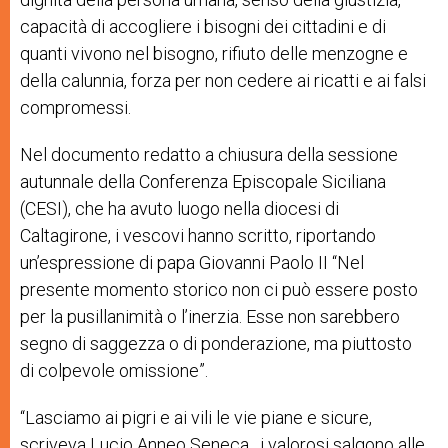
capacità di accogliere i bisogni dei cittadini e di
quanti vivono nel bisogno, rifiuto delle menzogne e
della calunnia, forza per non cedere ai ricatti e ai falsi
compromessi.
Nel documento redatto a chiusura della sessione
autunnale della Conferenza Episcopale Siciliana
(CESI), che ha avuto luogo nella diocesi di
Caltagirone, i vescovi hanno scritto, riportando
un’espressione di papa Giovanni Paolo II “
Nel
presente momento storico non ci può essere posto
per la pusillanimità o l’inerzia. Esse non sarebbero
segno di saggezza o di ponderazione, ma piuttosto
di colpevole omissione
”.
“
Lasciamo ai
pigri
e ai vili le vie piane e sicure,
scriveva Lucio Anneo Seneca,
i valorosi salgono alle