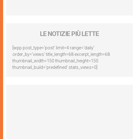
LE NOTIZIE PIÙ LETTE
[wpp post_type='post' limit=4 range='daily'
order_by='views' title_length=68 excerpt_length=68
thumbnail_width=150 thumbnail_height=150
thumbnail_build='predefined' stats_views=0]