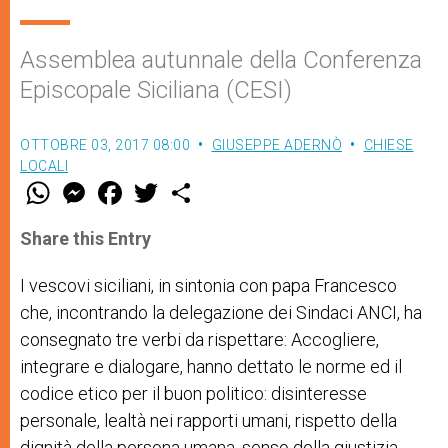
Assemblea autunnale della Conferenza
Episcopale Siciliana (CESI)
OTTOBRE 03, 2017 08:00
GIUSEPPE ADERNÒ
CHIESE
LOCALI
W
M
F
T
S
h
e
a
w
h
a
s
c
i
a
t
s
e
t
r
Share this Entry
s
e
b
t
e
A
n
o
e
p
g
o
r
I vescovi siciliani, in sintonia con papa Francesco
p
e
k
che, incontrando la delegazione dei Sindaci ANCI, ha
r
consegnato tre verbi da rispettare:
Accogliere,
integrare e dialogare
, hanno
dettato le norme ed il
codice etico per il buon politico: disinteresse
personale, lealtà nei rapporti umani, rispetto della
dignità della persona umana, senso della giustizia,