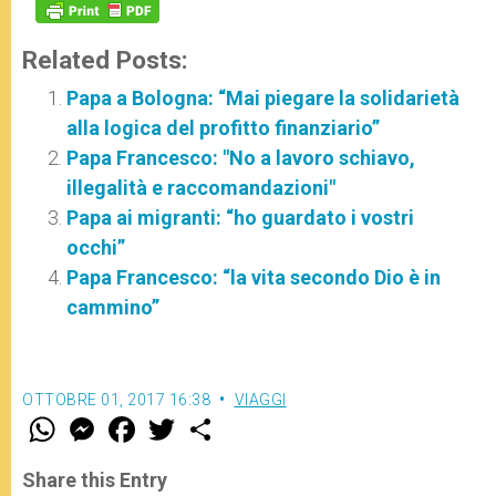
Related Posts:
Papa a Bologna: “Mai piegare la solidarietà
alla logica del profitto finanziario”
Papa Francesco: "No a lavoro schiavo,
illegalità e raccomandazioni"
Papa ai migranti: “ho guardato i vostri
occhi”
Papa Francesco: “la vita secondo Dio è in
cammino”
OTTOBRE 01, 2017 16:38
VIAGGI
W
M
F
T
S
h
e
a
w
h
a
s
c
i
a
t
s
e
t
r
Share this Entry
s
e
b
t
e