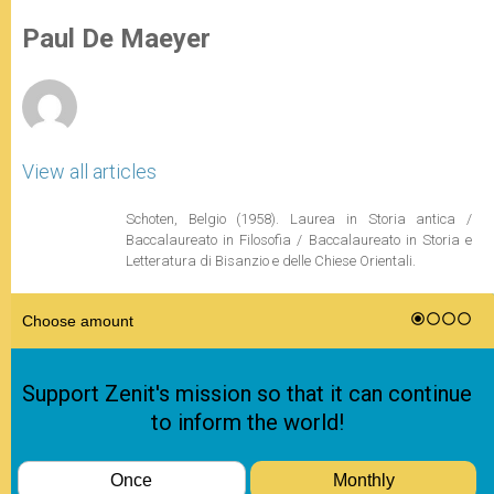
A
n
o
e
p
g
o
r
Paul De Maeyer
p
e
k
r
View all articles
Schoten, Belgio (1958). Laurea in Storia antica /
Baccalaureato in Filosofia / Baccalaureato in Storia e
Letteratura di Bisanzio e delle Chiese Orientali.