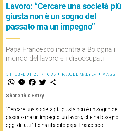
Lavoro: “Cercare una società più
giusta non è un sogno del
passato ma un impegno”
Papa Francesco incontra a Bologna il
mondo del lavoro e i disoccupati
OTTOBRE 01, 2017 16:38
PAUL DE MAEYER
VIAGGI
W
M
F
T
S
h
e
a
w
h
a
s
c
i
a
t
s
e
t
r
Share this Entry
s
e
b
t
e
A
n
o
e
p
g
o
r
“Cercare una società più giusta non è un sogno del
p
e
k
passato ma un impegno, un lavoro, che ha bisogno
r
oggi di tutti.” Lo ha ribadito papa Francesco