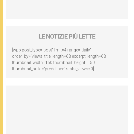
LE NOTIZIE PIÙ LETTE
[wpp post_type='post' limit=4 range='daily'
order_by='views' title_length=68 excerpt_length=68
thumbnail_width=150 thumbnail_height=150
thumbnail_build='predefined' stats_views=0]