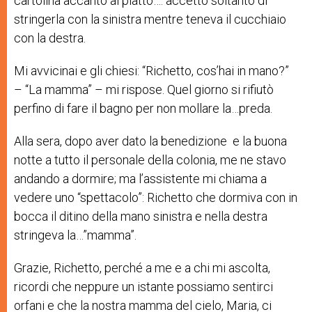
cartolina accanto al piatto…: accettò soltanto di
stringerla con la sinistra mentre teneva il cucchiaio
con la destra.
Mi avvicinai e gli chiesi: “Richetto, cos’hai in mano?”
– “La mamma” – mi rispose. Quel giorno si rifiutò
perfino di fare il bagno per non mollare la…preda.
Alla sera, dopo aver dato la benedizione e la buona
notte a tutto il personale della colonia, me ne stavo
andando a dormire; ma l’assistente mi chiama a
vedere uno “spettacolo”: Richetto che dormiva con in
bocca il ditino della mano sinistra e nella destra
stringeva la…”mamma”.
Grazie, Richetto, perché a me e a chi mi ascolta,
ricordi che neppure un istante possiamo sentirci
orfani e che la nostra mamma del cielo, Maria, ci