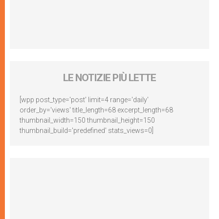
LE NOTIZIE PIÙ LETTE
[wpp post_type='post' limit=4 range='daily'
order_by='views' title_length=68 excerpt_length=68
thumbnail_width=150 thumbnail_height=150
thumbnail_build='predefined' stats_views=0]