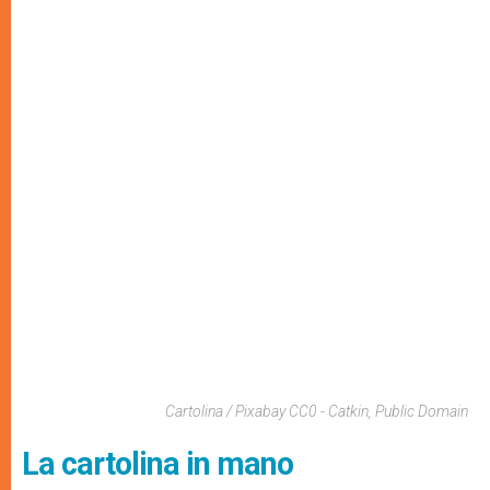
Cartolina / Pixabay CC0 - Catkin, Public Domain
La cartolina in mano