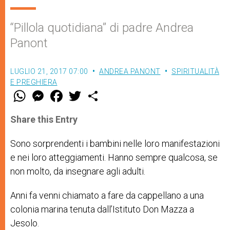
“Pillola quotidiana” di padre Andrea
Panont
LUGLIO 21, 2017 07:00
ANDREA PANONT
SPIRITUALITÀ
E PREGHIERA
W
M
F
T
S
h
e
a
w
h
a
s
c
i
a
t
s
e
t
r
Share this Entry
s
e
b
t
e
A
n
o
e
p
g
o
r
Sono sorprendenti i bambini nelle loro manifestazioni
p
e
k
e nei loro atteggiamenti. Hanno sempre qualcosa, se
r
non molto, da insegnare agli adulti.
Anni fa venni chiamato a fare da cappellano a una
colonia marina tenuta dall’Istituto Don Mazza a
Jesolo.