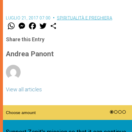
LUGLIO 21, 2017 07:00
SPIRITUALITÀ E PREGHIERA
W
M
F
T
S
h
e
a
w
h
a
s
c
i
a
t
s
e
t
r
Share this Entry
s
e
b
t
e
A
n
o
e
p
g
o
r
Andrea Panont
p
e
k
r
View all articles