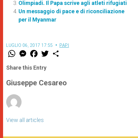
Olimpiadi. Il Papa scrive agli atleti rifugiati
Un messaggio di pace e di riconciliazione
per il Myanmar
LUGLIO 06, 2017 17:55
PAPI
W
M
F
T
S
h
e
a
w
h
a
s
c
i
a
t
s
e
t
r
Share this Entry
s
e
b
t
e
A
n
o
e
p
g
o
r
Giuseppe Cesareo
p
e
k
r
View all articles