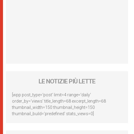
LE NOTIZIE PIÙ LETTE
[wpp post_type='post' limit=4 range='daily'
order_by='views' title_length=68 excerpt_length=68
thumbnail_width=150 thumbnail_height=150
thumbnail_build='predefined' stats_views=0]