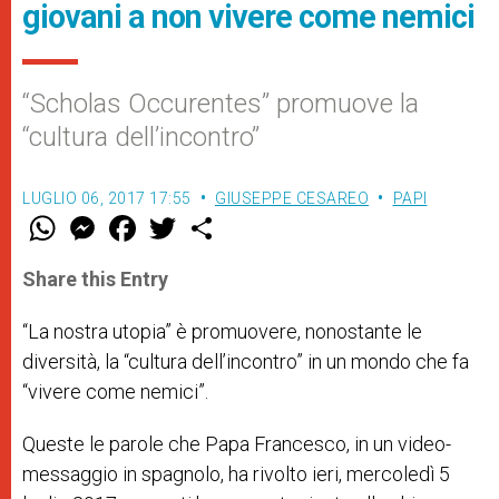
giovani a non vivere come nemici
“Scholas Occurentes” promuove la
“cultura dell’incontro”
LUGLIO 06, 2017 17:55
GIUSEPPE CESAREO
PAPI
W
M
F
T
S
h
e
a
w
h
a
s
c
i
a
t
s
e
t
r
Share this Entry
s
e
b
t
e
A
n
o
e
p
g
o
r
“La nostra utopia” è promuovere, nonostante le
p
e
k
diversità, la “cultura dell’incontro” in un mondo che fa
r
“vivere come nemici”.
Queste le parole che Papa Francesco, in un video-
messaggio in spagnolo, ha rivolto ieri, mercoledì 5