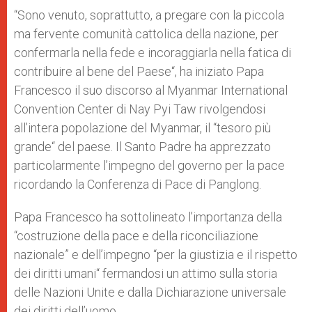
A
n
o
e
p
g
o
r
“Sono venuto, soprattutto, a pregare con la piccola
p
e
k
ma fervente comunità cattolica della nazione, per
r
confermarla nella fede e incoraggiarla nella fatica di
contribuire al bene del Paese“, ha iniziato Papa
Francesco il suo discorso al Myanmar International
Convention Center di Nay Pyi Taw rivolgendosi
all’intera popolazione del Myanmar, il
“
tesoro più
grande“ del paese. Il Santo Padre ha apprezzato
particolarmente l’impegno del governo per la pace
ricordando la Conferenza di Pace di Panglong.
Papa Francesco ha sottolineato l’importanza della
“
costruzione della pace e della riconciliazione
nazionale
” e dell’
impegno
“
per la giustizia e il rispetto
dei diritti umani“ fermandosi un attimo sulla storia
delle Nazioni Unite e dalla Dichiarazione universale
dei diritti dell’uomo.