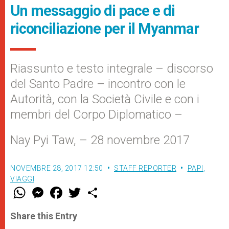
Un messaggio di pace e di
riconciliazione per il Myanmar
Riassunto e testo integrale – discorso
del Santo Padre – incontro con le
Autorità, con la Società Civile e con i
membri del Corpo Diplomatico –
Nay Pyi Taw, – 28 novembre 2017
NOVEMBRE 28, 2017 12:50
STAFF REPORTER
PAPI
,
VIAGGI
W
M
F
T
S
h
e
a
w
h
a
s
c
i
a
t
s
e
t
r
Share this Entry
s
e
b
t
e