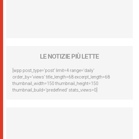
LE NOTIZIE PIÙ LETTE
[wpp post_type='post' limit=4 range='daily'
order_by='views' title_length=68 excerpt_length=68
thumbnail_width=150 thumbnail_height=150
thumbnail_build='predefined' stats_views=0]