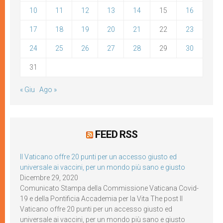
10
11
12
13
14
15
16
17
18
19
20
21
22
23
24
25
26
27
28
29
30
31
« Giu
Ago »
FEED RSS
Il Vaticano offre 20 punti per un accesso giusto ed
universale ai vaccini, per un mondo più sano e giusto
Dicembre 29, 2020
Comunicato Stampa della Commissione Vaticana Covid-
19 e della Pontificia Accademia per la Vita The post Il
Vaticano offre 20 punti per un accesso giusto ed
universale ai vaccini, per un mondo più sano e giusto