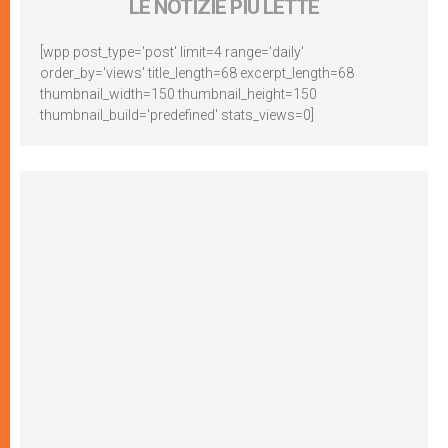
LE NOTIZIE PIÙ LETTE
[wpp post_type='post' limit=4 range='daily'
order_by='views' title_length=68 excerpt_length=68
thumbnail_width=150 thumbnail_height=150
thumbnail_build='predefined' stats_views=0]