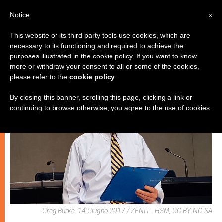
IT
Notice
x
This website or its third party tools use cookies, which are
necessary to its functioning and required to achieve the
CHIESE LOCALI
purposes illustrated in the cookie policy. If you want to know
more or withdraw your consent to all or some of the cookies,
please refer to the
cookie policy
.
By closing this banner, scrolling this page, clicking a link or
continuing to browse otherwise, you agree to the use of cookies.
Greg Burke, 14 Giugno 2017 / ZENIT - HSM, CC BY-NC-SA