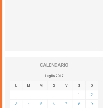
CALENDARIO
Luglio 2017
L
M
M
G
V
S
D
1
2
3
4
5
6
7
8
9