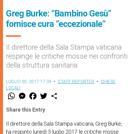
Greg Burke: “Bambino Gesù”
fornisce cura “eccezionale”
Il direttore della Sala Stampa vaticana
respinge le critiche mosse nei confronti
della struttura sanitaria
LUGLIO 05, 2017 17:39
STAFF REPORTER
CHIESE
LOCALI
W
M
F
T
S
h
e
a
w
h
a
s
c
i
a
t
s
e
t
r
Share this Entry
s
e
b
t
e
A
n
o
e
p
g
o
r
Il direttore della Sala Stampa vaticana, Greg Burke,
p
e
k
ha respinto lunedì 3 luglio 2017 le critiche mosse
r