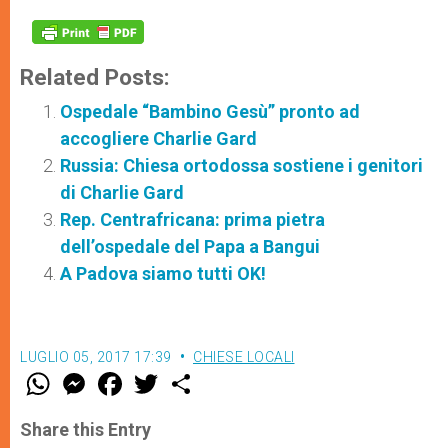
Related Posts:
Ospedale “Bambino Gesù” pronto ad
accogliere Charlie Gard
Russia: Chiesa ortodossa sostiene i genitori
di Charlie Gard
Rep. Centrafricana: prima pietra
dell’ospedale del Papa a Bangui
A Padova siamo tutti OK!
LUGLIO 05, 2017 17:39
CHIESE LOCALI
W
M
F
T
S
h
e
a
w
h
a
s
c
i
a
t
s
e
t
r
Share this Entry
s
e
b
t
e