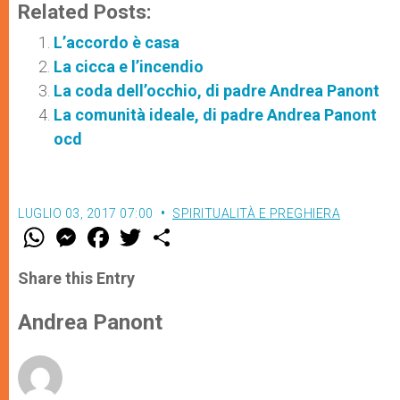
Related Posts:
L’accordo è casa
La cicca e l’incendio
La coda dell’occhio, di padre Andrea Panont
La comunità ideale, di padre Andrea Panont
ocd
LUGLIO 03, 2017 07:00
SPIRITUALITÀ E PREGHIERA
W
M
F
T
S
h
e
a
w
h
a
s
c
i
a
t
s
e
t
r
Share this Entry
s
e
b
t
e
A
n
o
e
p
g
o
r
Andrea Panont
p
e
k
r