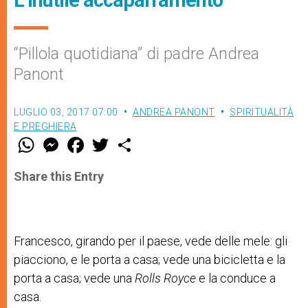
“Pillola quotidiana” di padre Andrea
Panont
LUGLIO 03, 2017 07:00
ANDREA PANONT
SPIRITUALITÀ
E PREGHIERA
W
M
F
T
S
h
e
a
w
h
a
s
c
i
a
t
s
e
t
r
Share this Entry
s
e
b
t
e
A
n
o
e
p
g
o
r
p
e
k
r
Francesco, girando per il paese, vede delle mele: gli
piacciono, e le porta a casa; vede una bicicletta e la
porta a casa; vede una
Rolls Royce
e la conduce a
casa.