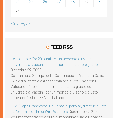
24
25
26
27
28
29
30
31
« Giu
Ago »
FEED RSS
Il Vaticano offre 20 punti per un accesso giusto ed
universale ai vaccini, per un mondo più sano e giusto
Dicembre 29, 2020
Comunicato Stampa della Commissione Vaticana Covid-
19 e della Pontificia Accademia per la Vita The post Il
Vaticano offre 20 punti per un accesso giusto ed
universale ai vaccini, per un mondo più sano e giusto
appeared first on ZENIT - Italiano.
LEV: “Papa Francesco. Un uomo di parola”, dietro le quinte
dell’omonimo film di Wim Wenders
Dicembre 29, 2020
Volume fotografico a cura di monsignor Dario Edoardo