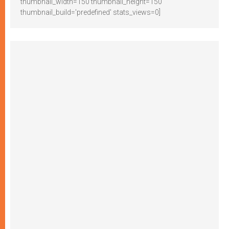
thumbnail_width=150 thumbnail_height=150
thumbnail_build='predefined' stats_views=0]