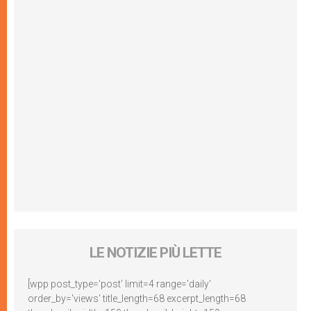
LE NOTIZIE PIÙ LETTE
[wpp post_type='post' limit=4 range='daily'
order_by='views' title_length=68 excerpt_length=68