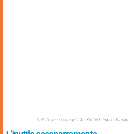
Rolls Royce / Pixabay CC0 - 350543, Public Domain
L’inutile accaparramento