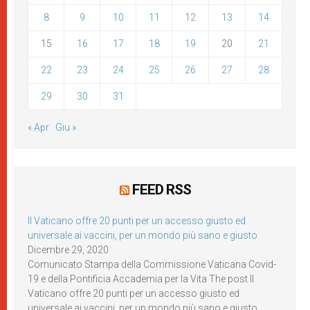
8
9
10
11
12
13
14
15
16
17
18
19
20
21
22
23
24
25
26
27
28
29
30
31
« Apr
Giu »
FEED RSS
Il Vaticano offre 20 punti per un accesso giusto ed
universale ai vaccini, per un mondo più sano e giusto
Dicembre 29, 2020
Comunicato Stampa della Commissione Vaticana Covid-
19 e della Pontificia Accademia per la Vita The post Il
Vaticano offre 20 punti per un accesso giusto ed
universale ai vaccini, per un mondo più sano e giusto