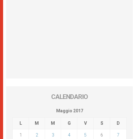
CALENDARIO
Maggio 2017
L
M
M
G
V
S
D
1
2
3
4
5
6
7