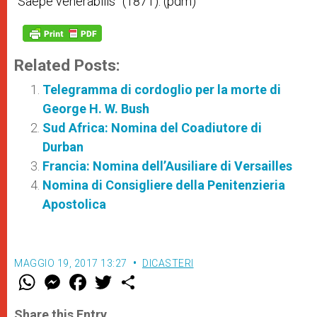
“Saepe venerabilis” (1871). (pdm)
Related Posts:
Telegramma di cordoglio per la morte di
George H. W. Bush
Sud Africa: Nomina del Coadiutore di
Durban
Francia: Nomina dell’Ausiliare di Versailles
Nomina di Consigliere della Penitenzieria
Apostolica
MAGGIO 19, 2017 13:27
DICASTERI
W
M
F
T
S
h
e
a
w
h
a
s
c
i
a
t
s
e
t
r
Share this Entry