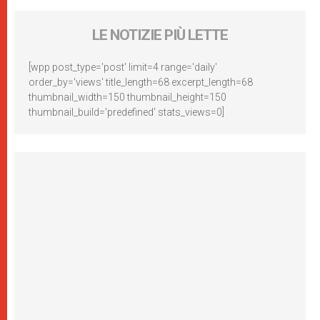
LE NOTIZIE PIÙ LETTE
[wpp post_type='post' limit=4 range='daily'
order_by='views' title_length=68 excerpt_length=68
thumbnail_width=150 thumbnail_height=150
thumbnail_build='predefined' stats_views=0]