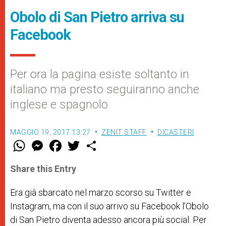
Obolo di San Pietro arriva su
Facebook
Per ora la pagina esiste soltanto in
italiano ma presto seguiranno anche
inglese e spagnolo
MAGGIO 19, 2017 13:27
ZENIT STAFF
DICASTERI
W
M
F
T
S
h
e
a
w
h
a
s
c
i
a
t
s
e
t
r
Share this Entry
s
e
b
t
e
A
n
o
e
p
g
o
r
Era già sbarcato nel marzo scorso su
Twitter
e
p
e
k
Instagram
r
, ma con il suo arrivo su Facebook l’Obolo
di San Pietro diventa adesso ancora più social. Per