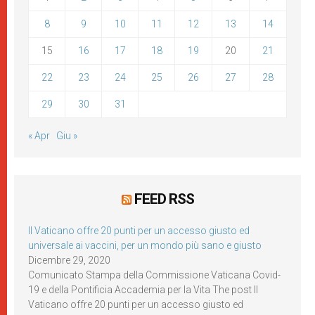
8
9
10
11
12
13
14
15
16
17
18
19
20
21
22
23
24
25
26
27
28
29
30
31
« Apr
Giu »
FEED RSS
Il Vaticano offre 20 punti per un accesso giusto ed
universale ai vaccini, per un mondo più sano e giusto
Dicembre 29, 2020
Comunicato Stampa della Commissione Vaticana Covid-
19 e della Pontificia Accademia per la Vita The post Il
Vaticano offre 20 punti per un accesso giusto ed