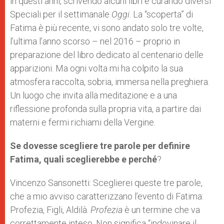
in questi anni, scrivendo alcuni libri e curando diversi
Speciali per il settimanale
Oggi
. La “scoperta” di
Fatima è più recente, vi sono andato solo tre volte,
l’ultima l’anno scorso – nel 2016 – proprio in
preparazione del libro dedicato al centenario delle
apparizioni. Ma ogni volta mi ha colpito la sua
atmosfera raccolta, sobria, immersa nella preghiera.
Un luogo che invita alla meditazione e a una
riflessione profonda sulla propria vita, a partire dai
materni e fermi richiami della Vergine.
Se dovesse scegliere tre parole per definire
Fatima, quali sceglierebbe e perché
?
Vincenzo Sansonetti: Sceglierei queste tre parole,
che a mio avviso caratterizzano l’evento di Fatima:
Profezia, Figli, Aldilà.
Profezia
è un termine che va
correttamente inteso. Non significa “indovinare il