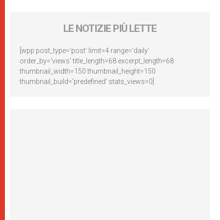
LE NOTIZIE PIÙ LETTE
[wpp post_type='post' limit=4 range='daily'
order_by='views' title_length=68 excerpt_length=68
thumbnail_width=150 thumbnail_height=150
thumbnail_build='predefined' stats_views=0]