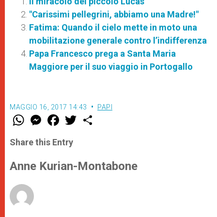
Il miracolo del piccolo Lucas
"Carissimi pellegrini, abbiamo una Madre!"
Fatima: Quando il cielo mette in moto una
mobilitazione generale contro l’indifferenza
Papa Francesco prega a Santa Maria
Maggiore per il suo viaggio in Portogallo
MAGGIO 16, 2017 14:43
PAPI
W
M
F
T
S
h
e
a
w
h
a
s
c
i
a
t
s
e
t
r
Share this Entry
s
e
b
t
e
A
n
o
e
p
g
o
r
Anne Kurian-Montabone
p
e
k
r