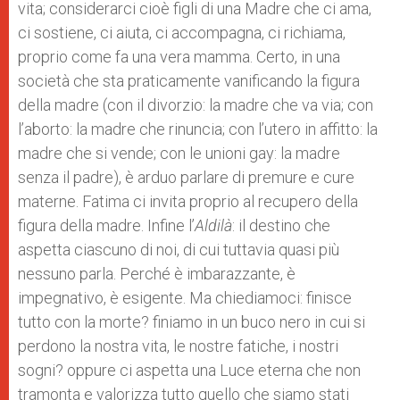
vita; considerarci cioè figli di una Madre che ci ama,
ci sostiene, ci aiuta, ci accompagna, ci richiama,
proprio come fa una vera mamma. Certo, in una
società che sta praticamente vanificando la figura
della madre (con il divorzio: la madre che va via; con
l’aborto: la madre che rinuncia; con l’utero in affitto: la
madre che si vende; con le unioni gay: la madre
senza il padre), è arduo parlare di premure e cure
materne. Fatima ci invita proprio al recupero della
figura della madre. Infine l’
Aldilà
: il destino che
aspetta ciascuno di noi, di cui tuttavia quasi più
nessuno parla. Perché è imbarazzante, è
impegnativo, è esigente. Ma chiediamoci: finisce
tutto con la morte? finiamo in un buco nero in cui si
perdono la nostra vita, le nostre fatiche, i nostri
sogni? oppure ci aspetta una Luce eterna che non
tramonta e valorizza tutto quello che siamo stati