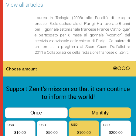
View all articles
Laurea in Teologia (2008) alla Facoltà di teologia
presso l'Ecole cathedrale di Parigi. Ha lavorato 8 anni
per il giornale settimanale francese France Catholique"
e participato per 6 mese al giornale "Vocation" del
servizio vocazionale delle chiesa di Parigi. Co-autore di
un libro sulla preghiera al Sacro Cuore. Dall'ottobre
2011 è Collaboratrice della redazione francese di Zenit."