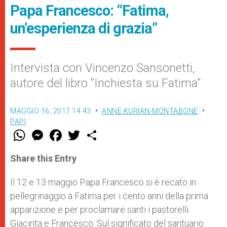
Papa Francesco: “Fatima,
un’esperienza di grazia”
Intervista con Vincenzo Sansonetti,
autore del libro “Inchiesta su Fatima”
MAGGIO 16, 2017 14:43
ANNE KURIAN-MONTABONE
PAPI
W
M
F
T
S
h
e
a
w
h
a
s
c
i
a
t
s
e
t
r
Share this Entry
s
e
b
t
e
A
n
o
e
p
g
o
r
Il 12 e 13 maggio Papa Francesco si è recato in
p
e
k
pellegrinaggio a Fatima per i cento anni della prima
r
apparizione e per proclamare santi i pastorelli
Giacinta e Francesco. Sul significato del santuario