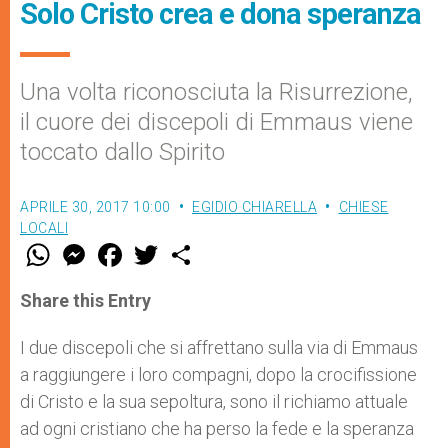
Solo Cristo crea e dona speranza
Una volta riconosciuta la Risurrezione,
il cuore dei discepoli di Emmaus viene
toccato dallo Spirito
APRILE 30, 2017 10:00
EGIDIO CHIARELLA
CHIESE
LOCALI
W
M
F
T
S
h
e
a
w
h
a
s
c
i
a
t
s
e
t
r
Share this Entry
s
e
b
t
e
A
n
o
e
p
g
o
r
I due discepoli che si affrettano sulla via di Emmaus
p
e
k
a raggiungere i loro compagni, dopo la crocifissione
r
di Cristo e la sua sepoltura, sono il richiamo attuale
ad ogni cristiano che ha perso la fede e la speranza