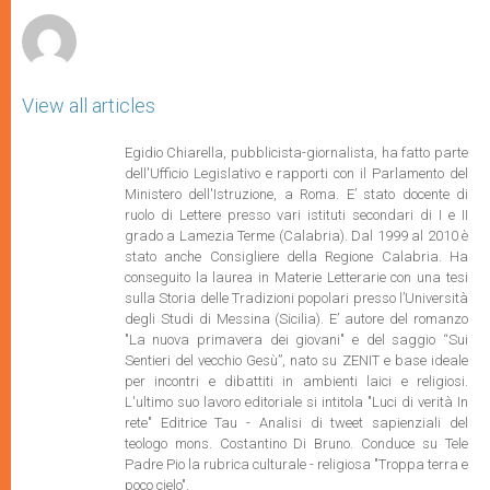
r
View all articles
Egidio Chiarella, pubblicista-giornalista, ha fatto parte
dell'Ufficio Legislativo e rapporti con il Parlamento del
Ministero dell'Istruzione,
a Roma. E’ stato docente di
ruolo di Lettere presso vari istituti secondari di I e II
grado a Lamezia Terme (Calabria). Dal 1999 al 2010 è
stato anche Consigliere della Regione Calabria. Ha
conseguito la laurea in Materie Letterarie con una tesi
sulla Storia delle Tradizioni popolari presso l’Università
degli Studi di Messina (Sicilia). E’ autore del romanzo
"La nuova primavera dei giovani" e del saggio “Sui
Sentieri del vecchio Gesù”, nato su ZENIT e base ideale
per incontri e dibattiti in ambienti laici e religiosi.
L'ultimo suo lavoro editoriale si intitola "Luci di verità In
rete" Editrice Tau - Analisi di tweet sapienziali del
teologo mons. Costantino Di Bruno. Conduce su Tele
Padre Pio la rubrica culturale - religiosa "Troppa terra e
poco cielo".