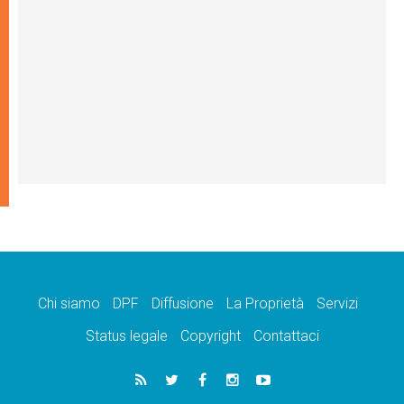
Chi siamo
DPF
Diffusione
La Proprietà
Servizi
Status legale
Copyright
Contattaci