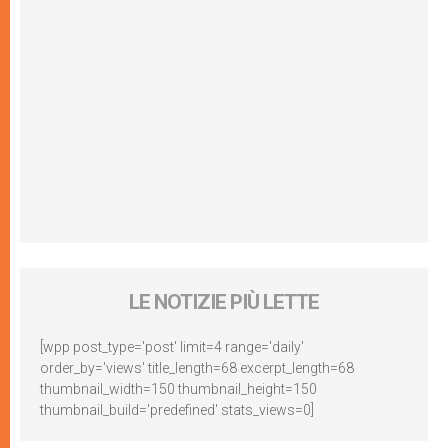
LE NOTIZIE PIÙ LETTE
[wpp post_type='post' limit=4 range='daily'
order_by='views' title_length=68 excerpt_length=68
thumbnail_width=150 thumbnail_height=150
thumbnail_build='predefined' stats_views=0]