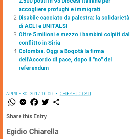
2.500 posti in 93 Diocesi italiane per
accogliere profughi e immigrati
Disabile cacciato da palestra: la solidarietà
di ACLI e UNITALSI
Oltre 5 milioni e mezzo i bambini colpiti dal
conflitto in Siria
Colombia. Oggi a Bogotá la firma
dell'Accordo di pace, dopo il "no" del
referendum
APRILE 30, 2017 10:00
CHIESE LOCALI
W
M
F
T
S
h
e
a
w
h
a
s
c
i
a
t
s
e
t
r
Share this Entry
s
e
b
t
e
A
n
o
e
p
g
o
r
Egidio Chiarella
p
e
k