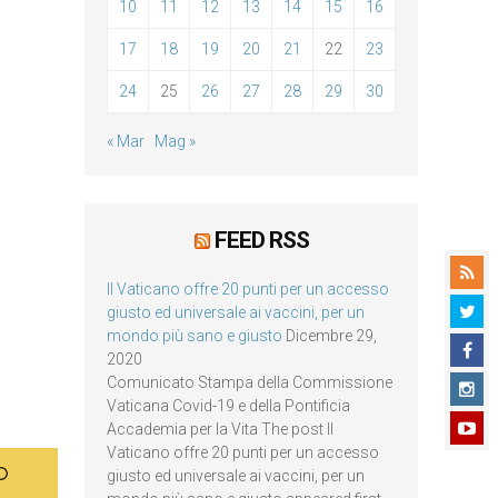
10
11
12
13
14
15
16
17
18
19
20
21
22
23
24
25
26
27
28
29
30
« Mar
Mag »
FEED RSS
Il Vaticano offre 20 punti per un accesso
giusto ed universale ai vaccini, per un
mondo più sano e giusto
Dicembre 29,
2020
Comunicato Stampa della Commissione
Vaticana Covid-19 e della Pontificia
Accademia per la Vita The post Il
Vaticano offre 20 punti per un accesso
giusto ed universale ai vaccini, per un