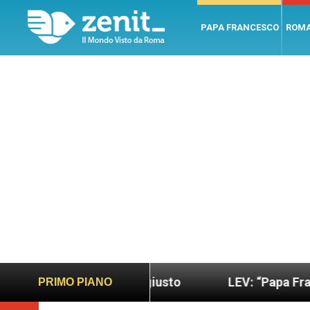
PAPA FRANCESCO
ROM
 più sano e giusto
LEV: “Papa Francesco. Un uo
PRIMO PIANO