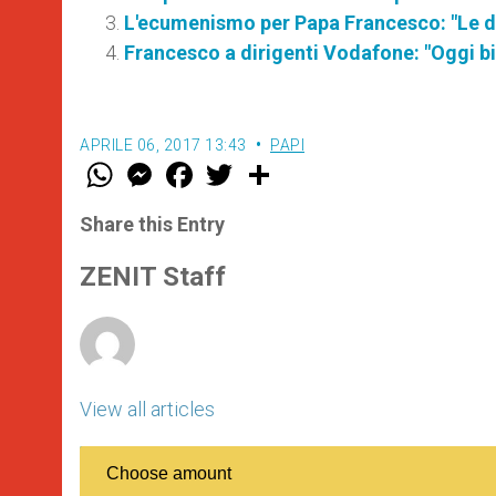
L'ecumenismo per Papa Francesco: "Le di
Francesco a dirigenti Vodafone: "Oggi b
APRILE 06, 2017 13:43
PAPI
W
M
F
T
S
h
e
a
w
h
a
s
c
i
a
t
s
e
t
r
Share this Entry
s
e
b
t
e
A
n
o
e
p
g
o
r
ZENIT Staff
p
e
k
r
View all articles