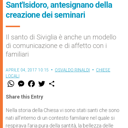
Sant'Isidoro, antesignano della
creazione dei seminari
Il santo di Siviglia è anche un modello
di comunicazione e di affetto con i
familiari
APRILE 04, 2017 10:15
OSVALDO RINALDI
CHIESE
LOCALI
W
M
F
T
S
h
e
a
w
h
a
s
c
i
a
t
s
e
t
r
Share this Entry
s
e
b
t
e
A
n
o
e
p
g
o
r
Nella storia della Chiesa vi sono stati santi che sono
p
e
k
nati all’interno di un contesto familiare nel quale si
r
respirava l’aria pura della santità, la bellezza delle