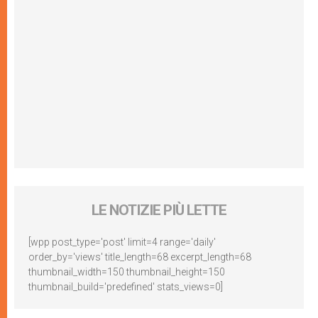
LE NOTIZIE PIÙ LETTE
[wpp post_type='post' limit=4 range='daily'
order_by='views' title_length=68 excerpt_length=68
thumbnail_width=150 thumbnail_height=150
thumbnail_build='predefined' stats_views=0]