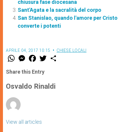
chiusura fase diocesana
Sant'Agata e la sacralità del corpo
San Stanislao, quando l'amore per Cristo
converte i potenti
APRILE 04, 2017 10:15
CHIESE LOCALI
W
M
F
T
S
h
e
a
w
h
a
s
c
i
a
t
s
e
t
r
Share this Entry
s
e
b
t
e
A
n
o
e
p
g
o
r
Osvaldo Rinaldi
p
e
k
r
View all articles