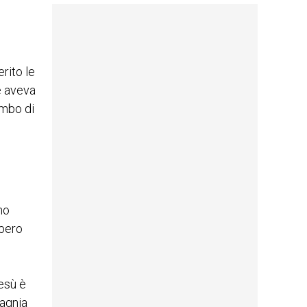
rito le
e aveva
embo di
no
ibero
Gesù è
pagnia