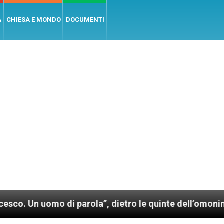
A
CHIESA E MONDO
DOCUMENTI
i parola”, dietro le quinte dell’omonimo film di Wim