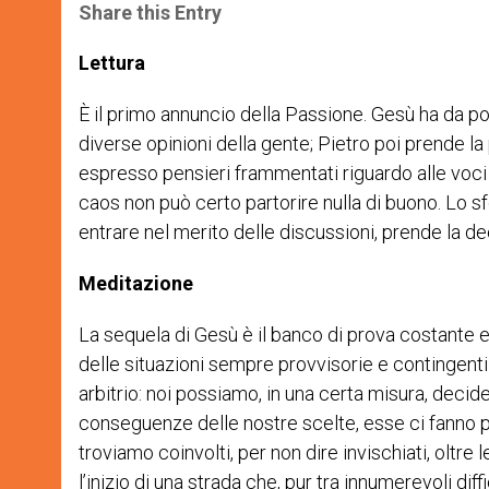
t
s
e
t
r
Share this Entry
s
e
b
t
e
A
n
o
e
p
g
o
r
Lettura
p
e
k
r
È il primo annuncio della Passione. Gesù ha da poc
diverse opinioni della gente; Pietro poi prende l
espresso pensieri frammentati riguardo alle voci
caos non può certo partorire nulla di buono. Lo sf
entrare nel merito delle discussioni, prende la de
Meditazione
La sequela di Gesù è il banco di prova costante e ca
delle situazioni sempre provvisorie e contingenti d
arbitrio: noi possiamo, in una certa misura, decide
conseguenze delle nostre scelte, esse ci fanno p
troviamo coinvolti, per non dire invischiati, oltre
l’inizio di una strada che, pur tra innumerevoli di