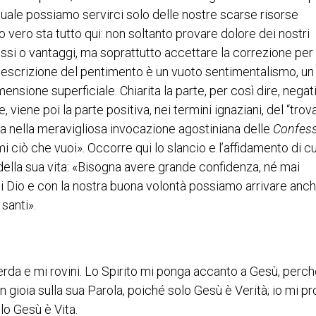
l quale possiamo servirci solo delle nostre scarse risorse
 vero sta tutto qui: non soltanto provare dolore dei nostri
essi o vantaggi, ma soprattutto accettare la correzione per 
descrizione del pentimento è un vuoto sentimentalismo, un
nsione superficiale. Chiarita la parte, per così dire, negat
viene poi la parte positiva, nei termini ignaziani, del “trov
iera nella meravigliosa invocazione agostiniana delle
Confess
iò che vuoi». Occorre qui lo slancio e l’affidamento di cu
della sua vita: «Bisogna avere grande confidenza, né mai
di Dio e con la nostra buona volontà possiamo arrivare anch
santi».
rda e mi rovini. Lo Spirito mi ponga accanto a Gesù, perch
on gioia sulla sua Parola, poiché solo Gesù è Verità; io mi p
lo Gesù è Vita.