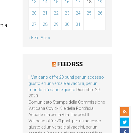
13
14
15
16
17
18
19
20
21
22
23
24
25
26
 mia
27
28
29
30
31
« Feb
Apr »
FEED RSS
Il Vaticano offre 20 punti per un accesso
giusto ed universale ai vaccini, per un
mondo più sano e giusto
Dicembre 29,
2020
Comunicato Stampa della Commissione
Vaticana Covid-19 e della Pontificia
Accademia per la Vita The post Il
Vaticano offre 20 punti per un accesso
giusto ed universale ai vaccini, per un