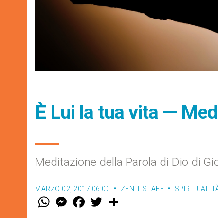
È Lui la tua vita — Me
Meditazione della Parola di Dio di G
MARZO 02, 2017 06:00
ZENIT STAFF
SPIRITUALIT
W
M
F
T
S
h
e
a
w
h
a
s
c
i
a