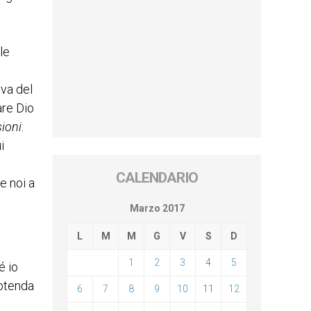
le
iva del
are Dio
ioni
:
i
CALENDARIO
e noi a
Marzo 2017
L
M
M
G
V
S
D
1
2
3
4
5
é io
rotenda
6
7
8
9
10
11
12