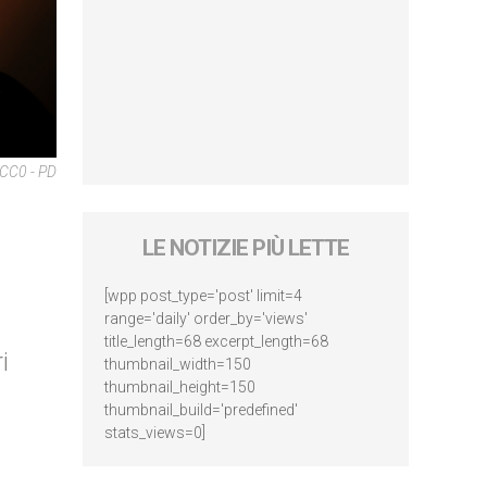
 CC0 - PD
LE NOTIZIE PIÙ LETTE
[wpp post_type='post' limit=4
range='daily' order_by='views'
title_length=68 excerpt_length=68
i
thumbnail_width=150
thumbnail_height=150
thumbnail_build='predefined'
stats_views=0]