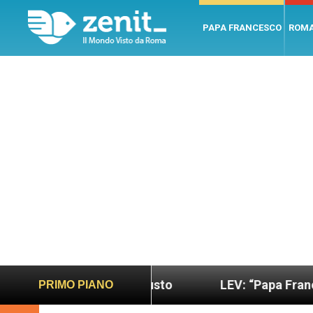
PAPA FRANCESCO
ROM
ù sano e giusto
LEV: “Papa Francesco. Un uomo d
PRIMO PIANO