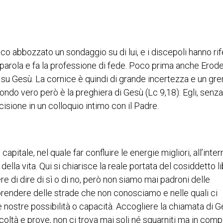
o abbozzato un sondaggio su di lui, e i discepoli hanno rife
a parola e fa la professione di fede. Poco prima anche Erod
 su Gesù. La cornice è quindi di grande incertezza e un gr
ondo vero però è la preghiera di Gesù (Lc 9,18): Egli, senza
cisione in un colloquio intimo con il Padre.
pitale, nel quale far confluire le energie migliori, all’inter
ella vita. Qui si chiarisce la reale portata del cosiddetto l
re di dire di sì o di no, però non siamo mai padroni delle
rendere delle strade che non conosciamo e nelle quali ci
 le nostre possibilità o capacità. Accogliere la chiamata di 
fficoltà e prove, non ci trova mai soli né sguarniti ma in com