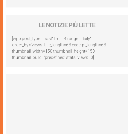
LE NOTIZIE PIÙ LETTE
[wpp post_type='post' limit=4 range='daily'
order_by='views' title_length=68 excerpt_length=68
thumbnail_width=150 thumbnail_height=150
thumbnail_build='predefined' stats_views=0]