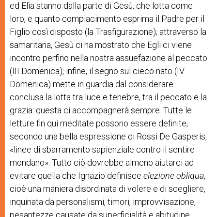
ed Elìa stanno dalla parte di Gesù, che lotta come
loro, e quanto compiacimento esprima il Padre per il
Figlio così disposto (la Trasfigurazione); attraverso la
samaritana, Gesù ci ha mostrato che Egli ci viene
incontro perfino nella nostra assuefazione al peccato
(III Domenica); infine, il segno sul cieco nato (IV
Domenica) mette in guardia dal considerare
conclusa la lotta tra luce e tenebre, tra il peccato e la
grazia: questa ci accompagnerà sempre. Tutte le
letture fin qui meditate possono essere definite,
secondo una bella espressione di Rossi De Gasperis,
«linee di sbarramento sapienziale contro il sentire
mondano». Tutto ciò dovrebbe almeno aiutarci ad
evitare quella che Ignazio definisce
elezione obliqua
,
cioè una maniera disordinata di volere e di scegliere,
inquinata da personalismi, timori, improvvisazione,
pesantezze causate da superficialità e abitudine,