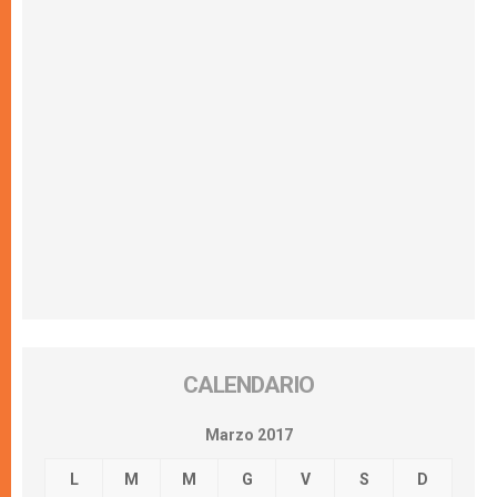
CALENDARIO
Marzo 2017
L
M
M
G
V
S
D