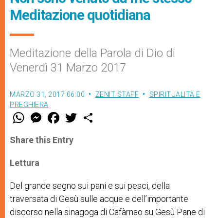
Meditazione quotidiana
Meditazione della Parola di Dio di
Venerdì 31 Marzo 2017
MARZO 31, 2017 06:00
ZENIT STAFF
SPIRITUALITÀ E
PREGHIERA
W
M
F
T
S
h
e
a
w
h
a
s
c
i
a
t
s
e
t
r
Share this Entry
s
e
b
t
e
A
n
o
e
p
g
o
r
Lettura
p
e
k
r
Del grande segno sui pani e sui pesci, della
traversata di Gesù sulle acque e dell’importante
discorso nella sinagoga di Cafàrnao su Gesù Pane di