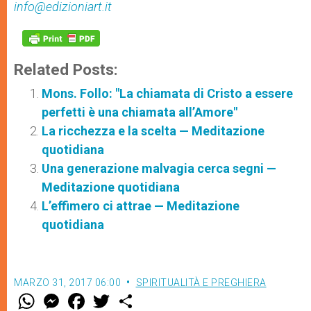
info@edizioniart.it
Related Posts:
Mons. Follo: "La chiamata di Cristo a essere
perfetti è una chiamata all’Amore"
La ricchezza e la scelta — Meditazione
quotidiana
Una generazione malvagia cerca segni —
Meditazione quotidiana
L’effimero ci attrae — Meditazione
quotidiana
MARZO 31, 2017 06:00
SPIRITUALITÀ E PREGHIERA
W
M
F
T
S
h
e
a
w
h