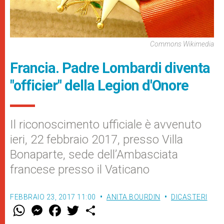
Commons Wikimedia
Francia. Padre Lombardi diventa
"officier" della Legion d'Onore
Il riconoscimento ufficiale è avvenuto
ieri, 22 febbraio 2017, presso Villa
Bonaparte, sede dell’Ambasciata
francese presso il Vaticano
FEBBRAIO 23, 2017 11:00
ANITA BOURDIN
DICASTERI
W
M
F
T
S
h
e
a
w
h
a
s
c
i
a