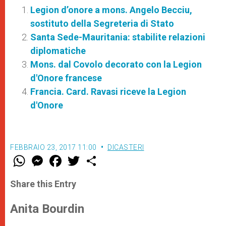
Legion d’onore a mons. Angelo Becciu,
sostituto della Segreteria di Stato
Santa Sede-Mauritania: stabilite relazioni
diplomatiche
Mons. dal Covolo decorato con la Legion
d'Onore francese
Francia. Card. Ravasi riceve la Legion
d'Onore
FEBBRAIO 23, 2017 11:00
DICASTERI
W
M
F
T
S
h
e
a
w
h
a
s
c
i
a
t
s
e
t
r
Share this Entry
s
e
b
t
e
A
n
o
e
p
g
o
r
Anita Bourdin
p
e
k
r