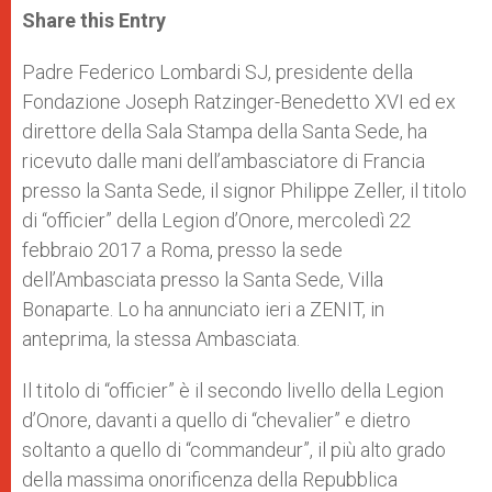
t
s
e
t
r
Share this Entry
s
e
b
t
e
A
n
o
e
p
g
o
r
Padre Federico Lombardi SJ, presidente della
p
e
k
Fondazione Joseph Ratzinger-Benedetto XVI ed ex
r
direttore della Sala Stampa della Santa Sede, ha
ricevuto dalle mani dell’ambasciatore di Francia
presso la Santa Sede, il signor Philippe Zeller, il titolo
di “officier” della Legion d’Onore, mercoledì 22
febbraio 2017 a Roma, presso la sede
dell’Ambasciata presso la Santa Sede, Villa
Bonaparte. Lo ha annunciato ieri a ZENIT, in
anteprima, la stessa Ambasciata.
Il titolo di “officier” è il secondo livello della Legion
d’Onore, davanti a quello di “chevalier” e dietro
soltanto a quello di “commandeur”, il più alto grado
della massima onorificenza della Repubblica