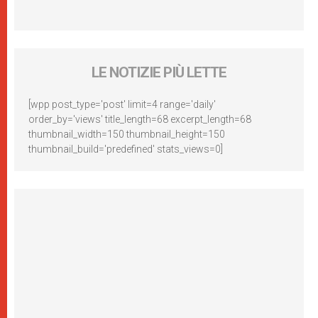
LE NOTIZIE PIÙ LETTE
[wpp post_type='post' limit=4 range='daily'
order_by='views' title_length=68 excerpt_length=68
thumbnail_width=150 thumbnail_height=150
thumbnail_build='predefined' stats_views=0]