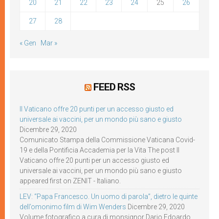
20
21
22
23
24
25
26
27
28
« Gen
Mar »
FEED RSS
Il Vaticano offre 20 punti per un accesso giusto ed
universale ai vaccini, per un mondo più sano e giusto
Dicembre 29, 2020
Comunicato Stampa della Commissione Vaticana Covid-
19 e della Pontificia Accademia per la Vita The post Il
Vaticano offre 20 punti per un accesso giusto ed
universale ai vaccini, per un mondo più sano e giusto
appeared first on ZENIT - Italiano.
LEV: “Papa Francesco. Un uomo di parola”, dietro le quinte
dell’omonimo film di Wim Wenders
Dicembre 29, 2020
Volume fotografico a cura di monsignor Dario Edoardo