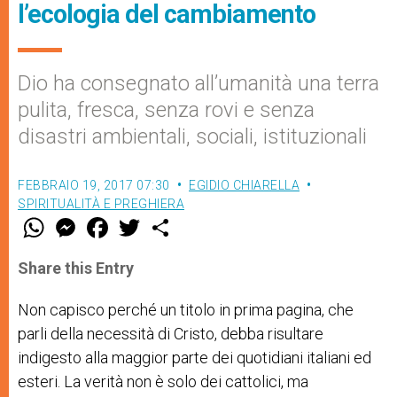
l’ecologia del cambiamento
Dio ha consegnato all’umanità una terra
pulita, fresca, senza rovi e senza
disastri ambientali, sociali, istituzionali
FEBBRAIO 19, 2017 07:30
EGIDIO CHIARELLA
SPIRITUALITÀ E PREGHIERA
W
M
F
T
S
h
e
a
w
h
a
s
c
i
a
t
s
e
t
r
Share this Entry
s
e
b
t
e
A
n
o
e
p
g
o
r
Non capisco perché un titolo in prima pagina, che
p
e
k
parli della necessità di Cristo, debba risultare
r
indigesto alla maggior parte dei quotidiani italiani ed
esteri. La verità non è solo dei cattolici, ma