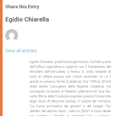
a
s
c
i
a
t
s
e
t
r
Share this Entry
s
e
b
t
e
A
n
o
e
p
g
o
r
Egidio Chiarella
p
e
k
r
View all articles
Egidio Chiarella, pubblicista-giornalista, ha fatto parte
dell'Ufficio Legislativo e rapporti con il Parlamento del
Ministero dell'Istruzione,
a Roma. E’ stato docente di
ruolo di Lettere presso vari istituti secondari di I e II
grado a Lamezia Terme (Calabria). Dal 1999 al 2010 è
stato anche Consigliere della Regione Calabria. Ha
conseguito la laurea in Materie Letterarie con una tesi
sulla Storia delle Tradizioni popolari presso l’Università
degli Studi di Messina (Sicilia). E’ autore del romanzo
"La nuova primavera dei giovani" e del saggio “Sui
Sentieri del vecchio Gesù”, nato su ZENIT e base ideale
per incontri e dibattiti in ambienti laici e religiosi.