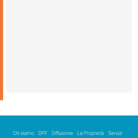
Chi siamo
DPF
Diffusione
La Proprietà
Servizi