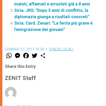
malati, affamati e arruolati già a 8 anni
Siria. JRS: "Dopo 5 anni di conflitto, la
diplomazia giunga a risultati concreti"
Siria. Card. Zenari: “La ferita più grave è
l’emigrazione dei giovani”
GENNAIO 27, 2017 10:30
CHIESE LOCALI
W
M
F
T
S
h
e
a
w
h
a
s
c
i
a
t
s
e
t
r
Share this Entry
s
e
b
t
e
A
n
o
e
p
g
o
r
ZENIT Staff
p
e
k
r