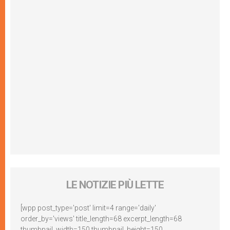
LE NOTIZIE PIÙ LETTE
[wpp post_type='post' limit=4 range='daily'
order_by='views' title_length=68 excerpt_length=68
thumbnail_width=150 thumbnail_height=150