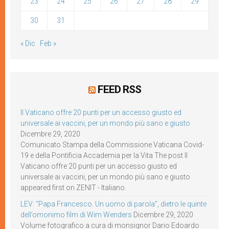
23
24
25
26
27
28
29
30
31
« Dic
Feb »
FEED RSS
Il Vaticano offre 20 punti per un accesso giusto ed
universale ai vaccini, per un mondo più sano e giusto
Dicembre 29, 2020
Comunicato Stampa della Commissione Vaticana Covid-
19 e della Pontificia Accademia per la Vita The post Il
Vaticano offre 20 punti per un accesso giusto ed
universale ai vaccini, per un mondo più sano e giusto
appeared first on ZENIT - Italiano.
LEV: “Papa Francesco. Un uomo di parola”, dietro le quinte
dell’omonimo film di Wim Wenders
Dicembre 29, 2020
Volume fotografico a cura di monsignor Dario Edoardo