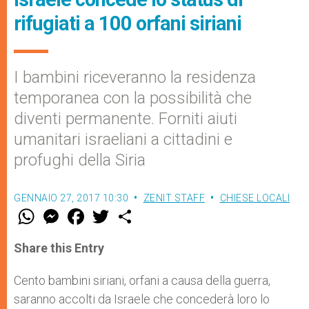
rifugiati a 100 orfani siriani
I bambini riceveranno la residenza
temporanea con la possibilità che
diventi permanente. Forniti aiuti
umanitari israeliani a cittadini e
profughi della Siria
GENNAIO 27, 2017 10:30
ZENIT STAFF
CHIESE LOCALI
W
M
F
T
S
h
e
a
w
h
a
s
c
i
a
t
s
e
t
r
Share this Entry
s
e
b
t
e
A
n
o
e
p
g
o
r
Cento bambini siriani, orfani a causa della guerra,
p
e
k
saranno accolti da Israele che concederà loro lo
r