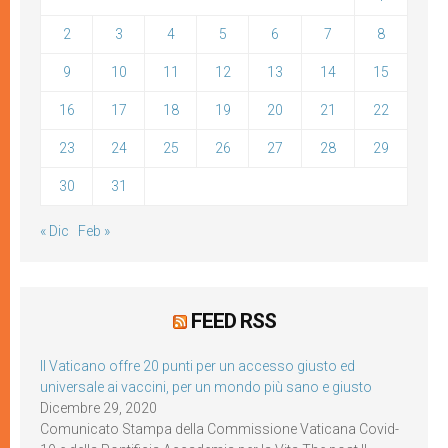
2
3
4
5
6
7
8
9
10
11
12
13
14
15
16
17
18
19
20
21
22
23
24
25
26
27
28
29
30
31
« Dic
Feb »
FEED RSS
Il Vaticano offre 20 punti per un accesso giusto ed
universale ai vaccini, per un mondo più sano e giusto
Dicembre 29, 2020
Comunicato Stampa della Commissione Vaticana Covid-