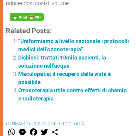
riducendosi così di volume.
Related Posts:
“Uniformiamo a livello nazionale i protocolli
medici dell’ozonoterapia”
Disbiosi: trattati 10mila pazienti, la
soluzione nell'acqua
Maculopatia: il recupero della vista è
possibile
Ozonoterapia utile contro effetti di chemio
e radioterapia
GENNAIO 10, 2017 07:30
ECOLOGIA
W
M
F
T
S
h
e
a
w
h