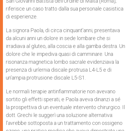
San Giovanni Battista dell’Ordine di Malta (Roma),
riferisce un caso tratto dalla sua personale casistica
di esperienze.
La signora Paola, di circa cinquant’anni, presentava
da alcuni anni un dolore in sede lombare che si
irradiava al gluteo, alla coscia e alla gamba destra. Un
dolore che le impediva quasi di camminare. Una
risonanza magnetica lombo sacrale evidenziava la
presenza di un’ernia discale protrusa L4-L5 e di
un’ampia protrusione discale L5-S1.
Le normali terapie antinfiammatorie non avevano
sortito gli effetti sperati, e Paola aveva dinanzi a sé
la prospettiva di un eventuale intervento chirurgico. Il
dott. Grechi le suggerì una soluzione alternativa:
l’avrebbe sottoposta a un trattamento con ossigeno
ozono, una pratica medica che aveva dimostrato una