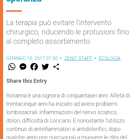
La terapia può evitare l’intervento
chirurgico, riducendo le protusioni fino
al completo assorbimento
GENNAIO 10, 2017 07:30
ZENIT STAFF
ECOLOGIA
W
M
F
T
S
h
e
a
w
h
a
s
c
i
a
t
s
e
t
r
Share this Entry
s
e
b
t
e
A
n
o
e
p
g
o
r
Rosanna è una signora di cinquantasei anni. All’età di
p
e
k
trentacinque anni ha iniziato ad avere problemi
r
lombosacrali. Infiammazioni del nervo sciatico,
dolori, difficoltà di coricarsi. E nonostante l’utilizzo
continuo di antinfiammatori e antidolorifici, dopo
qualche anno non riusciva più a muovere le dita del