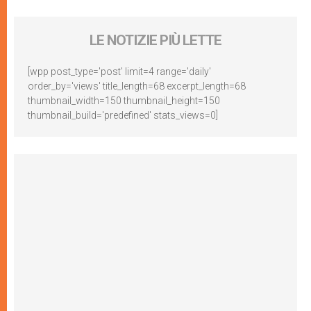
LE NOTIZIE PIÙ LETTE
[wpp post_type='post' limit=4 range='daily'
order_by='views' title_length=68 excerpt_length=68
thumbnail_width=150 thumbnail_height=150
thumbnail_build='predefined' stats_views=0]