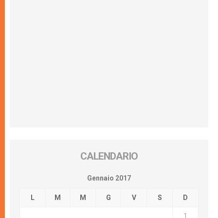
CALENDARIO
Gennaio 2017
L
M
M
G
V
S
D
1